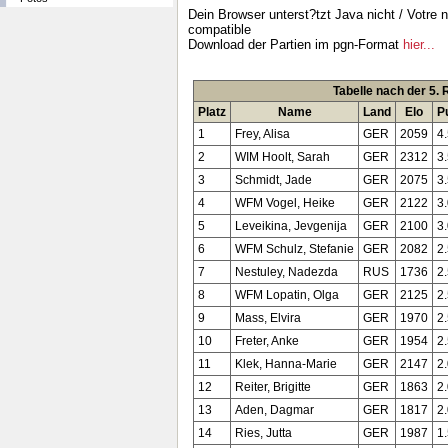
Dein Browser unterst?tzt Java nicht / Votre 
compatible
Download der Partien im pgn-Format
hier...
Tabelle nach der 5.
Platz
Name
Land
Elo
P
1
Frey, Alisa
GER
2059
4
2
WIM Hoolt, Sarah
GER
2312
3
3
Schmidt, Jade
GER
2075
3
4
WFM Vogel, Heike
GER
2122
3
5
Leveikina, Jevgenija
GER
2100
3
6
WFM Schulz, Stefanie
GER
2082
2
7
Nestuley, Nadezda
RUS
1736
2
8
WFM Lopatin, Olga
GER
2125
2
9
Mass, Elvira
GER
1970
2
10
Freter, Anke
GER
1954
2
11
Klek, Hanna-Marie
GER
2147
2
12
Reiter, Brigitte
GER
1863
2
13
Aden, Dagmar
GER
1817
2
14
Ries, Jutta
GER
1987
1