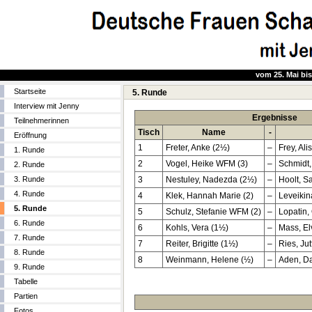
vom 25. Mai bis
Startseite
5. Runde
Interview mit Jenny
Ergebnisse
Teilnehmerinnen
Tisch
Name
-
Eröffnung
1
Freter, Anke (2½)
–
Frey, Ali
1. Runde
2
Vogel, Heike WFM (3)
–
Schmidt,
2. Runde
3. Runde
3
Nestuley, Nadezda (2½)
–
Hoolt, S
4. Runde
4
Klek, Hannah Marie (2)
–
Leveikin
5. Runde
5
Schulz, Stefanie WFM (2)
–
Lopatin,
6. Runde
6
Kohls, Vera (1½)
–
Mass, El
7. Runde
7
Reiter, Brigitte (1½)
–
Ries, Jut
8. Runde
8
Weinmann, Helene (½)
–
Aden, D
9. Runde
Tabelle
Partien
Fotos