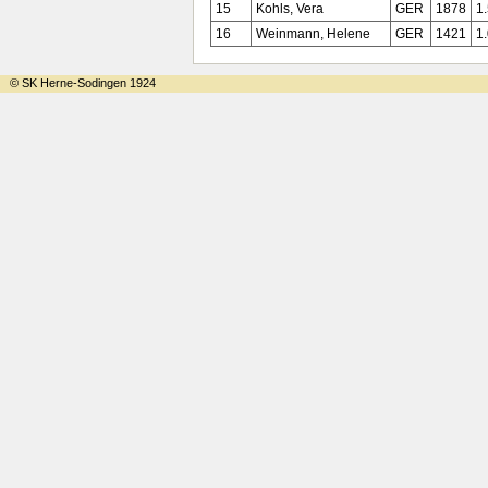
15
Kohls, Vera
GER
1878
1
16
Weinmann, Helene
GER
1421
1
© SK Herne-Sodingen 1924