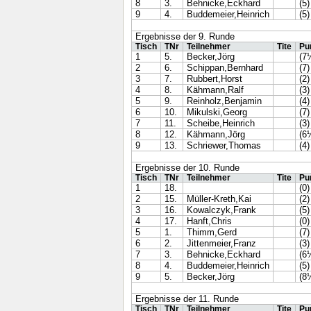
8
3.
Behnicke,Eckhard
(5)
9
4.
Buddemeier,Heinrich
(5)
Ergebnisse der 9. Runde
Tisch
TNr
Teilnehmer
Tite
Pu
1
5.
Becker,Jörg
(7
2
6.
Schippan,Bernhard
(7)
3
7.
Rubbert,Horst
(2)
4
8.
Kähmann,Ralf
(3)
5
9.
Reinholz,Benjamin
(4)
6
10.
Mikulski,Georg
(7)
7
11.
Scheibe,Heinrich
(3)
8
12.
Kähmann,Jörg
(6
9
13.
Schriewer,Thomas
(4)
Ergebnisse der 10. Runde
Tisch
TNr
Teilnehmer
Tite
Pu
1
18.
(0)
2
15.
Müller-Kreth,Kai
(2)
3
16.
Kowalczyk,Frank
(5)
4
17.
Hanft,Chris
(0)
5
1.
Thimm,Gerd
(7)
6
2.
Jittenmeier,Franz
(3)
7
3.
Behnicke,Eckhard
(6
8
4.
Buddemeier,Heinrich
(5)
9
5.
Becker,Jörg
(8
Ergebnisse der 11. Runde
Tisch
TNr
Teilnehmer
Tite
Pu