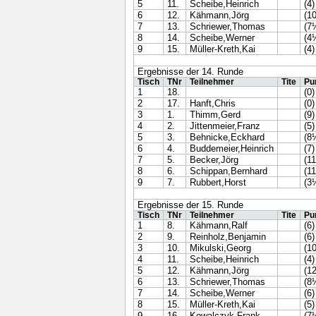
5
11.
Scheibe,Heinrich
(4)
6
12.
Kähmann,Jörg
(1
7
13.
Schriewer,Thomas
(7
8
14.
Scheibe,Werner
(4
9
15.
Müller-Kreth,Kai
(4)
Ergebnisse der 14. Runde
Tisch
TNr
Teilnehmer
Tite
Pu
1
18.
(0)
2
17.
Hanft,Chris
(0)
3
1.
Thimm,Gerd
(9)
4
2.
Jittenmeier,Franz
(5)
5
3.
Behnicke,Eckhard
(8
6
4.
Buddemeier,Heinrich
(7)
7
5.
Becker,Jörg
(11
8
6.
Schippan,Bernhard
(11
9
7.
Rubbert,Horst
(3
Ergebnisse der 15. Runde
Tisch
TNr
Teilnehmer
Tite
Pu
1
8.
Kähmann,Ralf
(6)
2
9.
Reinholz,Benjamin
(6)
3
10.
Mikulski,Georg
(1
4
11.
Scheibe,Heinrich
(4)
5
12.
Kähmann,Jörg
(1
6
13.
Schriewer,Thomas
(8
7
14.
Scheibe,Werner
(6)
8
15.
Müller-Kreth,Kai
(5)
9
16.
Kowalczyk,Frank
(7