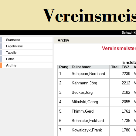
Schachk
Startseite
Archiv
Ergebnisse
Vereinsmeiste
Tabelle
Fotos
Endst
Archiv
Rang
Teilnehmer
Titel
TWZ
A
1.
Schippan,Bernhard
2239
2.
Kähmann,Jörg
2212
3.
Becker,Jörg
2182
4.
Mikulski,Georg
2055
5.
Thimm,Gerd
1761
6.
Behnicke,Eckhard
1735
7.
Kowalczyk,Frank
1780