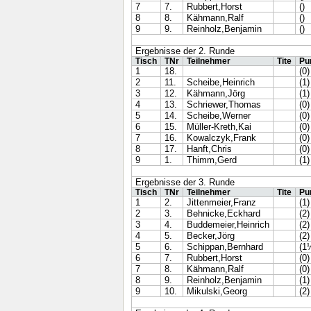
7
7.
Rubbert,Horst
()
8
8.
Kähmann,Ralf
()
9
9.
Reinholz,Benjamin
()
Ergebnisse der 2. Runde
Tisch
TNr
Teilnehmer
Tite
Pu
1
18.
(0)
2
11.
Scheibe,Heinrich
(1)
3
12.
Kähmann,Jörg
(1)
4
13.
Schriewer,Thomas
(0)
5
14.
Scheibe,Werner
(0)
6
15.
Müller-Kreth,Kai
(0)
7
16.
Kowalczyk,Frank
(0)
8
17.
Hanft,Chris
(0)
9
1.
Thimm,Gerd
(1)
Ergebnisse der 3. Runde
Tisch
TNr
Teilnehmer
Tite
Pu
1
2.
Jittenmeier,Franz
(1)
2
3.
Behnicke,Eckhard
(2)
3
4.
Buddemeier,Heinrich
(2)
4
5.
Becker,Jörg
(2)
5
6.
Schippan,Bernhard
(1
6
7.
Rubbert,Horst
(0)
7
8.
Kähmann,Ralf
(0)
8
9.
Reinholz,Benjamin
(1)
9
10.
Mikulski,Georg
(2)