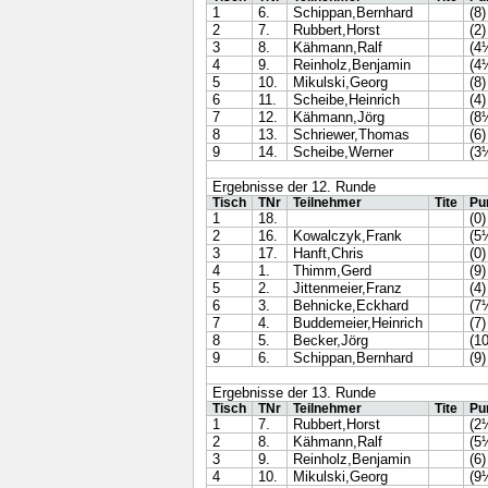
1
6.
Schippan,Bernhard
(8)
2
7.
Rubbert,Horst
(2)
3
8.
Kähmann,Ralf
(4
4
9.
Reinholz,Benjamin
(4
5
10.
Mikulski,Georg
(8)
6
11.
Scheibe,Heinrich
(4)
7
12.
Kähmann,Jörg
(8
8
13.
Schriewer,Thomas
(6)
9
14.
Scheibe,Werner
(3
Ergebnisse der 12. Runde
Tisch
TNr
Teilnehmer
Tite
Pu
1
18.
(0)
2
16.
Kowalczyk,Frank
(5
3
17.
Hanft,Chris
(0)
4
1.
Thimm,Gerd
(9)
5
2.
Jittenmeier,Franz
(4)
6
3.
Behnicke,Eckhard
(7
7
4.
Buddemeier,Heinrich
(7)
8
5.
Becker,Jörg
(10
9
6.
Schippan,Bernhard
(9)
Ergebnisse der 13. Runde
Tisch
TNr
Teilnehmer
Tite
Pu
1
7.
Rubbert,Horst
(2
2
8.
Kähmann,Ralf
(5
3
9.
Reinholz,Benjamin
(6)
4
10.
Mikulski,Georg
(9