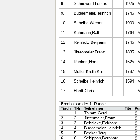
8.
Schriewer,Thomas
1926
9.
Buddemeier,Heinrich
1746
10.
Scheibe,Werner
1900
11.
Kähmann,Ralf
1764
12.
Reinholz,Benjamin
1746
13.
Jittenmeier,Franz
1835
14.
Rubbert,Horst
1525
15.
Müller-Kreth,Kai
1787
16.
Scheibe,Heinrich
1594
17.
Hanft,Chris
Ergebnisse der 1. Runde
Tisch
TNr
Teilnehmer
Tite
Pu
1
1.
Thimm,Gerd
()
2
2.
Jittenmeier,Franz
()
3
3.
Behnicke,Eckhard
()
4
4.
Buddemeier,Heinrich
()
5
5.
Becker,Jörg
()
6
6.
Schippan,Bernhard
()