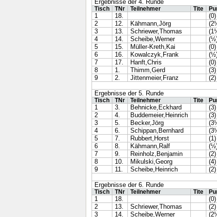
Ergebnisse der 4. Runde
Tisch
TNr
Teilnehmer
Tite
Pu
1
18.
(0)
2
12.
Kähmann,Jörg
(2
3
13.
Schriewer,Thomas
(1
4
14.
Scheibe,Werner
(½
5
15.
Müller-Kreth,Kai
(0)
6
16.
Kowalczyk,Frank
(½
7
17.
Hanft,Chris
(0)
8
1.
Thimm,Gerd
(3)
9
2.
Jittenmeier,Franz
(2)
Ergebnisse der 5. Runde
Tisch
TNr
Teilnehmer
Tite
Pu
1
3.
Behnicke,Eckhard
(3)
2
4.
Buddemeier,Heinrich
(3)
3
5.
Becker,Jörg
(3
4
6.
Schippan,Bernhard
(3
5
7.
Rubbert,Horst
(1)
6
8.
Kähmann,Ralf
(½
7
9.
Reinholz,Benjamin
(2)
8
10.
Mikulski,Georg
(4)
9
11.
Scheibe,Heinrich
(2)
Ergebnisse der 6. Runde
Tisch
TNr
Teilnehmer
Tite
Pu
1
18.
(0)
2
13.
Schriewer,Thomas
(2)
3
14.
Scheibe,Werner
(2