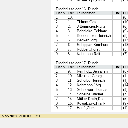
Ergebnisse der 16. Runde
Tisch
TNr
Teilnehmer
Tite
Pu
1
18.
(0)
2
1.
Thimm,Gerd
(1
3
2.
Jittenmeier,Franz
(6)
4
3.
Behnicke,Eckhard
(9
5
4.
Buddemeier,Heinrich
(8)
6
5.
Becker,Jörg
(13
7
6.
Schippan,Bernhard
(13
8
7.
Rubbert,Horst
(5)
9
8.
Kähmann,Ralf
(7)
Ergebnisse der 17. Runde
Tisch
TNr
Teilnehmer
Tite
Pu
1
9.
Reinholz,Benjamin
(6
2
10.
Mikulski,Georg
(1
3
11.
Scheibe,Heinrich
(4)
4
12.
Kähmann,Jörg
(1
5
13.
Schriewer,Thomas
(9)
6
14.
Scheibe,Werner
(7)
7
15.
Müller-Kreth,Kai
(5)
8
16.
Kowalczyk,Frank
(9
9
17.
Hanft,Chris
(1)
© SK Herne-Sodingen 1924