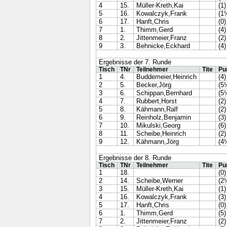
4
15.
Müller-Kreth,Kai
(1)
5
16.
Kowalczyk,Frank
(1
6
17.
Hanft,Chris
(0)
7
1.
Thimm,Gerd
(4)
8
2.
Jittenmeier,Franz
(2)
9
3.
Behnicke,Eckhard
(4)
Ergebnisse der 7. Runde
Tisch
TNr
Teilnehmer
Tite
Pu
1
4.
Buddemeier,Heinrich
(4)
2
5.
Becker,Jörg
(5
3
6.
Schippan,Bernhard
(5
4
7.
Rubbert,Horst
(2)
5
8.
Kähmann,Ralf
(2)
6
9.
Reinholz,Benjamin
(3)
7
10.
Mikulski,Georg
(6)
8
11.
Scheibe,Heinrich
(2)
9
12.
Kähmann,Jörg
(4
Ergebnisse der 8. Runde
Tisch
TNr
Teilnehmer
Tite
Pu
1
18.
(0)
2
14.
Scheibe,Werner
(2
3
15.
Müller-Kreth,Kai
(1)
4
16.
Kowalczyk,Frank
(3)
5
17.
Hanft,Chris
(0)
6
1.
Thimm,Gerd
(5)
7
2.
Jittenmeier,Franz
(2)