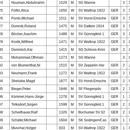
24
Nouman,Abdulrrahm
1529
M
SG Wanne
3
25
Foltin,Alica
1650
W
SV Waltrop 1922
GER
3
26
Ponto,Michael
1511
M
SV Horst-Emsche
GER
3
27
Domnik,Roland
1475
M
SV Datteln 1924
GER
3
28
Böcher,Joachim
1488
M
SV Günnigfeld 1
GER
3
29
Krolik,Wilfried
1471
M
SV Waltrop 1922
GER
3
30
Demmich,Kai
1415
M
SG Schloss-Köni
GER
3
31
Mohammad,Othman
1273
M
SG Wanne
3
32
von Blumenthal,Ni
1515
M
SV Zeppelin Her
GER
2
33
Neumann,Frank
1272
M
SV Waltrop 1922
GER
2
34
Shelukie,Magd
1677
M
SV Horst-Emsche
GER
2
35
Bieger,Peter
1646
M
SF Fliegenpils
GER
2
36
Kümmel,Hans-Jürge
1278
M
SV Günnigfeld 1
GER
1
37
Tolksdorf,Jürgen
1599
M
SV Günnigfeld 1
GER
2
38
Scheithauer,Ralf
1326
M
Bochumer SV 02
GER
2
39
Schäfer,Michael
1604
M
SK Sodingen/Cas
GER
1
40
Muschal,Holger
933
M
SV Waltrop 1922
GER
1