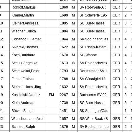
8
Rohloff,Markus
1860
M
SV Rot-Weiß-Alt
GER
3
9
Kramer,Martin
1699
M
SF Schwerte 195
GER
2
10
Kleinert,Andreas,
1805
M
SC Buer-Hassel
GER
3
11
Wiechen,Ulrich
1884
M
SC Buer-Hassel
GER
3
12
Cobanoglu,Ferhat
1944
M
SK Sodingen/Cas
GER
4
13
Sikorski,Thomas
1622
M
SF Essen-Katern
GER
2
14
Koch,Burkhard
1670
M
SG Wanne
GER
4
15
Schulz,Angelika
1613
W
SV Erkenschwick
GER
4
16
Schelwokat,Peter
1793
M
Dortmunder SV 1
GER
3
17
Funke,Eckhard
1788
M
SV Günnigfeld 1
GER
3
18
Steinke,Hans-Jörg
1632
M
SV Erkenschwick
GER
4
19
Koscielski,Janusz
FM
2267
M
Bochumer SV 02
GER
3
20
Klein,Andreas
1739
M
SC Buer-Hassel
GER
3
21
Bäcker,Simon
1451
M
SK Sodingen/Cas
1
22
Wieschermann,Axel
1657
M
SG Winz-Baak 48
GER
2
23
Schmidt,Ralph
1879
M
SV Bochum-Linde
GER
2