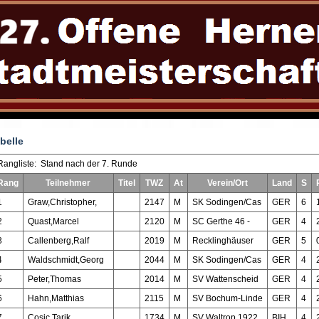
belle
Rangliste: Stand nach der 7. Runde
Rang
Teilnehmer
Titel
TWZ
At
Verein/Ort
Land
S
1
Graw,Christopher,
2147
M
SK Sodingen/Cas
GER
6
2
Quast,Marcel
2120
M
SC Gerthe 46 -
GER
4
3
Callenberg,Ralf
2019
M
Recklinghäuser
GER
5
4
Waldschmidt,Georg
2044
M
SK Sodingen/Cas
GER
4
5
Peter,Thomas
2014
M
SV Wattenscheid
GER
4
6
Hahn,Matthias
2115
M
SV Bochum-Linde
GER
4
7
Cosic,Tarik
1734
M
SV Waltrop 1922
BIH
4