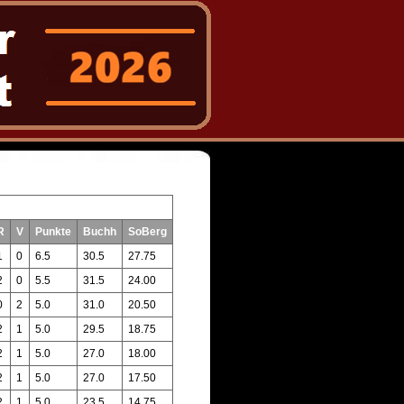
R
V
Punkte
Buchh
SoBerg
1
0
6.5
30.5
27.75
2
0
5.5
31.5
24.00
0
2
5.0
31.0
20.50
2
1
5.0
29.5
18.75
2
1
5.0
27.0
18.00
2
1
5.0
27.0
17.50
2
1
5.0
23.5
14.75