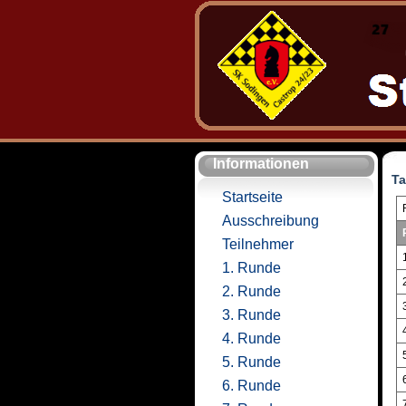
Informationen
Ta
Startseite
Ausschreibung
Teilnehmer
1. Runde
2. Runde
3. Runde
4. Runde
5. Runde
6. Runde