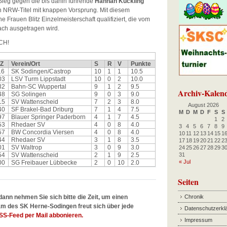
Sieg gegen die bis dahin führende
Hannah Kuckling
n NRW-Titel mit knappen Vorsprung. Mit diesem
e Frauen Blitz Einzelmeisterschaft qualifiziert, die vom
ach ausgetragen wird.
CH!
Z
Verein/Ort
S
R
V
Punkte
16
SK Sodingen/Castrop
10
1
1
10.5
03
LSV Turm Lippstadt
10
0
2
10.0
32
Bahn-SC Wuppertal
9
1
2
9.5
Archiv-Kalen
48
SG Solingen
9
0
3
9.0
15
SV Wattenscheid
7
2
3
8.0
August 2026
40
SF Brakel-Bad Driburg
7
1
4
7.5
M
D
M
D
F
S
S
97
Blauer Springer Paderborn
4
1
7
4.5
1
2
53
Rhedaer SV
4
0
8
4.0
3
4
5
6
7
8
9
57
BW Concordia Viersen
4
0
8
4.0
10
11
12
13
14
15
1
44
Rhedaer SV
3
1
8
3.5
17
18
19
20
21
22
2
01
SV Waltrop
3
0
9
3.0
24
25
26
27
28
29
3
54
SV Wattenscheid
2
1
9
2.5
31
« Jul
00
SG Freibauer Lübbecke
2
0
10
2.0
Seiten
dann nehmen Sie sich bitte die Zeit, um einen
Chronik
m des SK Herne-Sodingen freut sich über jede
Datenschutzerkl
SS-Feed per Mail abbonieren.
Impressum