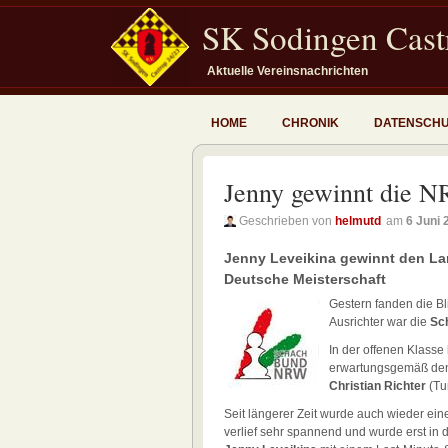
SK Sodingen Castr
Aktuelle Vereinsnachrichten
HOME
CHRONIK
DATENSCH
Jenny gewinnt die N
Geschrieben von
helmutd
am
6 Juni 
Jenny Leveikina gewinnt den Land
Deutsche Meisterschaft
Gestern fanden die Bl
Ausrichter war die
Sc
In der offenen Klasse
erwartungsgemäß den 
Christian Richter
(Tu
Seit längerer Zeit wurde auch wieder ein
verlief sehr spannend und wurde erst in 