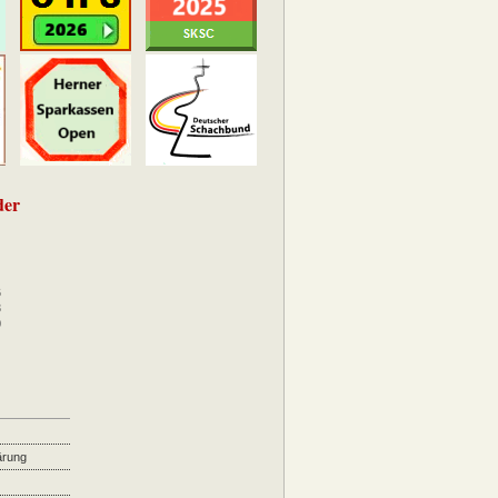
der
6
3
0
ärung