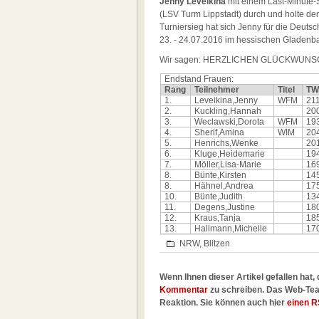
Jenny Leveikina
mit einem Last-Minute-
(LSV Turm Lippstadt) durch und holte de
Turniersieg hat sich Jenny für die Deutsch
23. - 24.07.2016 im hessischen Gladenb
Wir sagen: HERZLICHEN GLÜCKWUNS
Endstand Frauen:
Rang
Teilnehmer
Titel
TW
1.
Leveikina,Jenny
WFM
21
2.
Kuckling,Hannah
20
3.
Weclawski,Dorota
WFM
19
4.
Sherif,Amina
WIM
20
5.
Henrichs,Wenke
20
6.
Kluge,Heidemarie
19
7.
Möller,Lisa-Marie
16
8.
Bünte,Kirsten
14
8.
Hähnel,Andrea
17
10.
Bünte,Judith
13
11.
Degens,Justine
18
12.
Kraus,Tanja
18
13.
Hallmann,Michelle
17
NRW
,
Blitzen
Wenn Ihnen dieser Artikel gefallen hat, 
Kommentar
zu schreiben. Das Web-Tea
Reaktion. Sie können auch hier
einen R