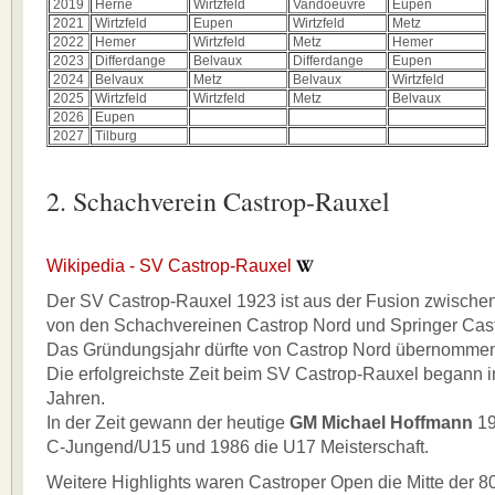
2019
Herne
Wirtzfeld
Vandoeuvre
Eupen
2021
Wirtzfeld
Eupen
Wirtzfeld
Metz
2022
Hemer
Wirtzfeld
Metz
Hemer
2023
Differdange
Belvaux
Differdange
Eupen
2024
Belvaux
Metz
Belvaux
Wirtzfeld
2025
Wirtzfeld
Wirtzfeld
Metz
Belvaux
2026
Eupen
2027
Tilburg
2. Schachverein Castrop-Rauxel
Wikipedia - SV Castrop-Rauxel
Der SV Castrop-Rauxel 1923 ist aus der Fusion zwische
von den Schachvereinen Castrop Nord und Springer Cast
Das Gründungsjahr dürfte von Castrop Nord übernommen
Die erfolgreichste Zeit beim SV Castrop-Rauxel begann 
Jahren.
In der Zeit gewann der heutige
GM Michael Hoffmann
19
C-Jungend/U15 und 1986 die U17 Meisterschaft.
Weitere Highlights waren Castroper Open die Mitte der 