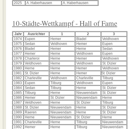
2025
A. Haberhausen
A. Haberhausen
10-Städte-Wettkampf - Hall of Fame
Jahr
Ausrichter
1
2
3
1974
Eupen
Hemer
Bladel
Veldhoven
1975
Sedan
Veldhoven
Hemer
Eupen
1976
Bladel
Hemer
Herne
Sedan
1977
Hemer
Herne
Veldhoven
Eupen
1978
Charleroi
Herne
Hemer
Veldhoven
1979
Veldhoven
Herne
Veldhoven
St. Dizier
1980
Herne
Herne
Hemer
Veldhoven
1981
St. Dizier
Herne
Hemer
St. Dizier
1982
Charleville
Veldhoven
Charleville
Tilburg
1983
Eupen
Tilburg
Veldhoven
Eupen
1984
Sedan
Tilburg
Herne
St. Dizier
1985
Tilburg
Herne
Nieuwendam
St. Dizier
1986
Hemer
St. Dizier
Nieuwendam
Herne
1987
Veldhoven
Herne
St. Dizier
Tilburg
1988
St. Dizier
Nieuwendam
Herne
St. Dizier
1989
Raeren
Nieuwendam
Herne
St. Dizier
1990
Herne
Nieuwendam
St. Dizier
Herne
1991
Charleville
Herne
Tilburg
Nieuwendam
1992
Hemer
Herne
Tilburg
Nieuwendam