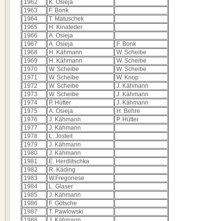
1962
K. Osieja
1963
F. Bonk
1964
T. Matuschek
1965
H. Kinateder
1966
A. Osieja
1967
A. Osieja
F. Bonk
1968
H. Kähmann
W. Scheibe
1969
H. Kähmann
W. Scheibe
1970
W. Scheibe
W. Scheibe
1971
W. Scheibe
W. Knop
1972
W. Scheibe
J. Kähmann
1973
W. Scheibe
J. Kähmann
1974
P. Hütter
J. Kähmann
1975
A. Osieja
H. Behre
1976
J. Kähmann
P. Hütter
1977
J. Kähmann
1978
L. Josteit
1979
J. Kähmann
1980
J. Kähmann
1981
E. Herdlitschka
1982
R. Käding
1983
W.Fregonese
1984
L. Glaser
1985
J. Kähmann
1986
F. Götsche
1987
T. Pawlowski
1988
J. Kähmann