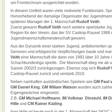
um Fronleichnam ausgerichtet wurden.
In diesem Umfeld waren viele motivierte Funktionäre, Spie
Hervorhebend der damalige Organisator der Jugendmann
späteren Manager der 1. Mannschaft
Rudolf Veith
.
Zuerst gewann
Rudolf Veith
noch weitere spielstarke Ju
Region für den Verein, das der SV Castrop-Rauxel 1988 
Jugendmannschaftsmeisterschaft gewann.
Aus der Dynamik einer starken Jugend, ambitionierten sp
Senioren und erfolgreiche Verpflichtungen baute und m
Veith
eine Mannschaft die dann von 1993 über 10 Jahre i
Schachbundesliga spielte. Die Mannschaft stieg nie ab 
Saison 2002/3 zurückgezogen. Ebenso zog sich
Rudolf 
Castrop-Rauxel zurück und verstarb 2010.
Neben namhaften ausländischen Spielern wie
GM Paul v
GM Daniel King
,
GM Wiliam Watson
wurden auch zahlr
Eigengewächse eingesetzt.
Z.B.
GM Michael Hoffmann
,
IM Volkmar Dinstuhl
,
IM D
Hille
und
CM Rainer Käding
.
Ingo Hille ist heute noch in der 1. Mannschaft des SKSC a