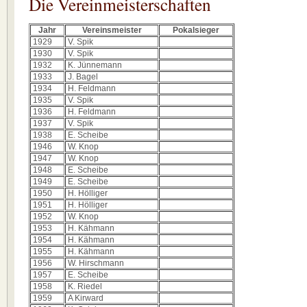
Die Vereinmeisterschaften
Jahr
Vereinsmeister
Pokalsieger
1929
V. Spik
1930
V. Spik
1932
K. Jünnemann
1933
J. Bagel
1934
H. Feldmann
1935
V. Spik
1936
H. Feldmann
1937
V. Spik
1938
E. Scheibe
1946
W. Knop
1947
W. Knop
1948
E. Scheibe
1949
E. Scheibe
1950
H. Hölliger
1951
H. Hölliger
1952
W. Knop
1953
H. Kähmann
1954
H. Kähmann
1955
H. Kähmann
1956
W. Hirschmann
1957
E. Scheibe
1958
K. Riedel
1959
A Kirward