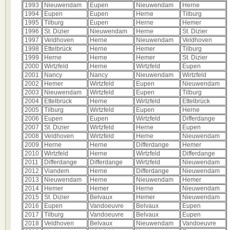
1993
Nieuwendam
Eupen
Nieuwendam
Herne
1994
Eupen
Eupen
Herne
Tilburg
1995
Tilburg
Eupen
Herne
Hemer
1996
St. Dizier
Nieuwendam
Herne
St. Dizier
1997
Veldhoven
Herne
Nieuwendam
Veldhoven
1998
Ettelbrück
Herne
Hemer
Tilburg
1999
Herne
Herne
Hemer
St. Dizier
2000
Wirtzfeld
Herne
Wirtzfeld
Eupen
2001
Nancy
Nancy
Nieuwendam
Wirtzfeld
2002
Hemer
Wirtzfeld
Eupen
Nieuwendam
2003
Nieuwendam
Wirtzfeld
Eupen
Tilburg
2004
Ettelbrück
Herne
Wirtzfeld
Ettelbrück
2005
Tilburg
Wirtzfeld
Eupen
Herne
2006
Eupen
Eupen
Wirtzfeld
Differdange
2007
St. Dizier
Wirtzfeld
Herne
Eupen
2008
Veldhoven
Wirtzfeld
Herne
Nieuwendam
2009
Herne
Herne
Differdange
Hemer
2010
Wirtzfeld
Herne
Wirtzfeld
Differdange
2011
Differdange
Differdange
Wirtzfeld
Nieuwendam
2012
Viandem
Herne
Differdange
Nieuwendam
2013
Nieuwendam
Herne
Nieuwendam
Hemer
2014
Hemer
Hemer
Herne
Nieuwendam
2015
St. Dizier
Belvaux
Hemer
Nieuwendam
2016
Eupen
Vandoeuvre
Belvaux
Eupen
2017
Tilburg
Vandoeuvre
Belvaux
Eupen
2018
Veldhoven
Belvaux
Nieuwendam
Vandoeuvre