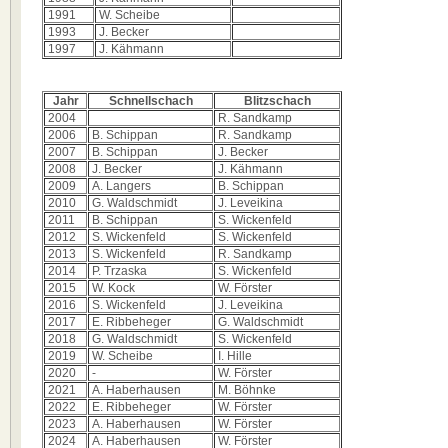
1991
W. Scheibe
1993
J. Becker
1997
J. Kähmann
Jahr
Schnellschach
Blitzschach
2004
R. Sandkamp
2006
B. Schippan
R. Sandkamp
2007
B. Schippan
J. Becker
2008
J. Becker
J. Kähmann
2009
A. Langers
B. Schippan
2010
G. Waldschmidt
J. Leveikina
2011
B. Schippan
S. Wickenfeld
2012
S. Wickenfeld
S. Wickenfeld
2013
S. Wickenfeld
R. Sandkamp
2014
P. Trzaska
S. Wickenfeld
2015
W. Kock
W. Förster
2016
S. Wickenfeld
J. Leveikina
2017
E. Ribbeheger
G. Waldschmidt
2018
G. Waldschmidt
S. Wickenfeld
2019
W. Scheibe
I. Hille
2020
-
W. Förster
2021
A. Haberhausen
M. Böhnke
2022
E. Ribbeheger
W. Förster
2023
A. Haberhausen
W. Förster
2024
A. Haberhausen
W. Förster