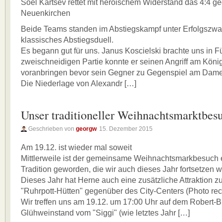
Soel Kartsev rettet mit heroischem Widerstand das 4:4 g
Neuenkirchen
Beide Teams standen im Abstiegskampf unter Erfolgszwa
klassisches Abstiegsduell.
Es begann gut für uns. Janus Koscielski brachte uns in Fü
zweischneidigen Partie konnte er seinen Angriff am Königs
voranbringen bevor sein Gegner zu Gegenspiel am Dame
Die Niederlage von Alexandr […]
Unser traditioneller Weihnachtsmarktbes
Geschrieben von
georgw
15. Dezember 2015
Am 19.12. ist wieder mal soweit
Mittlerweile ist der gemeinsame Weihnachtsmarkbesuch 
Tradition geworden, die wir auch dieses Jahr fortsetzen w
Dieses Jahr hat Herne auch eine zusätzliche Attraktion zu
"Ruhrpott-Hütten" gegenüber des City-Centers (Photo rec
Wir treffen uns am 19.12. um 17:00 Uhr auf dem Robert-
Glühweinstand vom "Siggi" (wie letztes Jahr […]