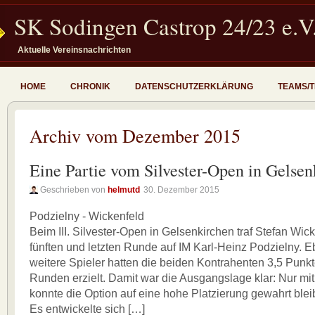
SK Sodingen Castrop 24/23 e.V
Aktuelle Vereinsnachrichten
HOME
CHRONIK
DATENSCHUTZERKLÄRUNG
TEAMS/
Archiv vom Dezember 2015
Eine Partie vom Silvester-Open in Gelsen
Geschrieben von
helmutd
30. Dezember 2015
Podzielny - Wickenfeld
Beim III. Silvester-Open in Gelsenkirchen traf Stefan Wick
fünften und letzten Runde auf IM Karl-Heinz Podzielny. 
weitere Spieler hatten die beiden Kontrahenten 3,5 Punkt
Runden erzielt. Damit war die Ausgangslage klar: Nur mi
konnte die Option auf eine hohe Platzierung gewahrt blei
Es entwickelte sich […]