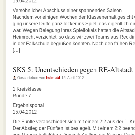
15.04.2012
Versöhnlicher Abschluss einer spannenden Saison
Nachdem vor einigen Wochen der Klassenerhalt gesicht 
ging unsere Dritte ganz locker ins Spiel, das eigentlich e
war. Wegen Belegung ihres Spiellokals hatten die Altstädt
Heimrecht verzichtet, so dass wir zwei Teams aus Reckli
in der Falkschule begrüßen konnten. Nach den frühen R
[…]
SKS 5: Unentschieden gegen RE-Altstadt
Geschrieben von
helmutd
15. April 2012
1.Kreisklasse
Runde 7
Ergebnisportal
15.04.2012
Die Fünfte verabschiedet sich mit einem 2:2 aus der 1. K
Der Abstieg der Fünften ist besiegelt. Mit einem 2:2 bee
von Mannschaftsführer Dominik Kettling die Saison. Dabe