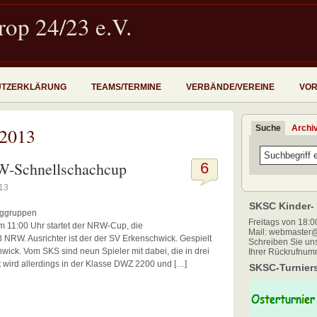
op 24/23 e.V.
UTZERKLÄRUNG
TEAMS/TERMINE
VERBÄNDE/VEREINE
VOR
Suche
Archi
 2013
W-Schnellschachcup
6
013
SKSC Kinder- 
inggruppen
Freitags von 18:00
11:00 Uhr startet der NRW-Cup, die
Mail: webmaster@
 NRW. Ausrichter ist der der SV Erkenschwick. Gespielt
Schreiben Sie uns
hwick. Vom SKS sind neun Spieler mit dabei, die in drei
Ihrer Rückrufnum
 wird allerdings in der Klasse DWZ 2200 und […]
SKSC-Turniers