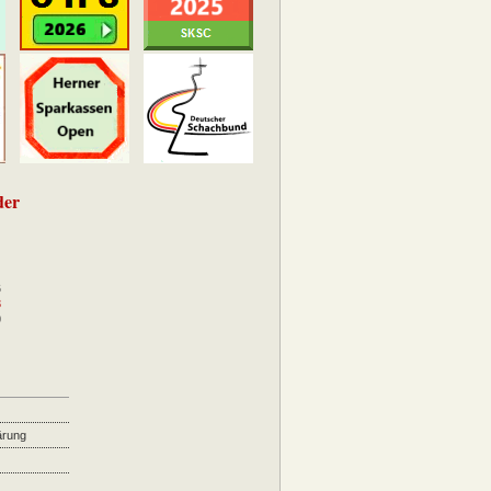
der
6
3
0
ärung