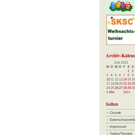
Archiv-Kalen
Juni 2013
M
D
M
D
F
S
S
1
2
3
4
5
6
7
8
9
10
11
12
13
14
15
1
17
18
19
20
21
22
2
24
25
26
27
28
29
3
« Mai
Jul »
Seiten
Chronik
Datenschutzerkl
Impressum
Teams/Termine