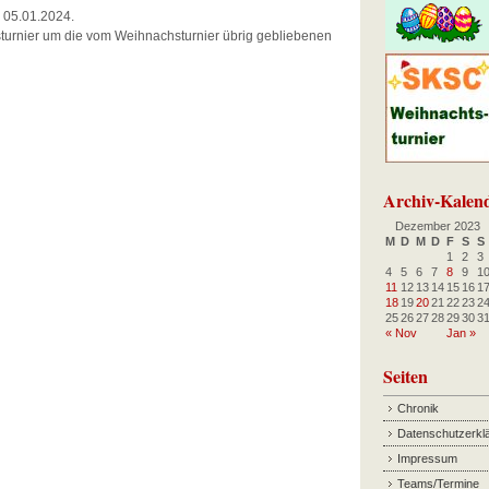
, 05.01.2024.
nsturnier um die vom Weihnachsturnier übrig gebliebenen
Archiv-Kalen
Dezember 2023
M
D
M
D
F
S
S
1
2
3
4
5
6
7
8
9
1
11
12
13
14
15
16
1
18
19
20
21
22
23
2
25
26
27
28
29
30
3
« Nov
Jan »
Seiten
Chronik
Datenschutzerkl
Impressum
Teams/Termine