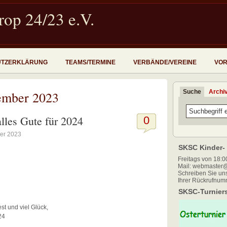
op 24/23 e.V.
UTZERKLÄRUNG
TEAMS/TERMINE
VERBÄNDE/VEREINE
VOR
Suche
Archi
ember 2023
lles Gute für 2024
0
er 2023
SKSC Kinder- 
Freitags von 18:00
Mail: webmaster@
Schreiben Sie uns
Ihrer Rückrufnum
SKSC-Turniers
st und viel Glück,
24