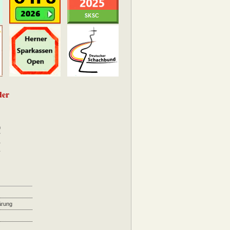
der
0
7
4
1
ärung