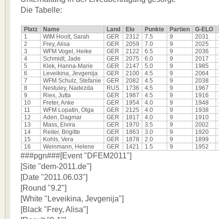
Die Tabelle:
Platz
Name
Land
Elo
Punkte
Partien
G-ELO
1
WIM Hoolt, Sarah
GER
2312
7.5
9
2031
2
Frey, Alisa
GER
2059
7.0
9
2025
3
WFM Vogel, Heike
GER
2122
6.5
9
2036
4
Schmidt, Jade
GER
2075
6.0
9
2017
5
Klek, Hanna-Marie
GER
2147
5.0
9
1985
6
Leveikina, Jevgenija
GER
2100
4.5
9
2064
7
WFM Schulz, Stefanie
GER
2082
4.5
9
2038
8
Nestuley, Nadezda
RUS
1736
4.5
9
1967
9
Ries, Jutta
GER
1987
4.5
9
1916
10
Freter, Anke
GER
1954
4.0
9
1948
11
WFM Lopatin, Olga
GER
2125
4.0
9
1938
12
Aden, Dagmar
GER
1817
4.0
9
1910
13
Mass, Elvira
GER
1970
3.5
9
2002
14
Reiter, Brigitte
GER
1863
3.0
9
1920
15
Kohls, Vera
GER
1878
2.0
9
1899
16
Weinmann, Helene
GER
1421
1.5
9
1952
###pgn###[Event "DFEM2011"]
[Site "dem-2011.de"]
[Date "2011.06.03"]
[Round "9.2"]
[White "Leveikina, Jevgenija"]
[Black "Frey, Alisa"]