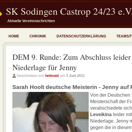
SK Sodingen Castrop 24/23 e.V
Aktuelle Vereinsnachrichten
HOME
CHRONIK
DATENSCHUTZERKLÄRUNG
TEAMS/
DEM 9. Runde: Zum Abschluss leider
Niederlage für Jenny
Geschrieben von
helmutd
am
3 Juni 2011
Sarah Hoolt deutsche Meisterin - Jenny auf P
Von der Deutschen
Meisterschaft der F
verabschiedete sic
Leveikina
leider mit
Niederlage. Jenny 
gegen die in diesem