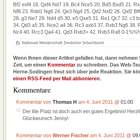
Bf2 exf4 18. Qxf4 Nd7 19. Bc4 Nce5 20. Bd5 Bxd5 21. R
Nf6 23. Rdd1 Ng6 24. Qe3 Ng4 25. Qd2 Nxf2 26. Qxf2 Bf
28. g3 Ne7 29. Nd4 d5 30. e5 Qxe5 31. Re1 Qc7 32. c3 
34. Qd3 a5 35. Nce2 a4 36. Rc3 axb3 37. Rxb3 Ng6 38.
Nc4 40. Rcc3 Qa4 41. Qd3 Rxb3+ 42. Rxb3 Ra8 0-1
Nationale Meisterschaft
,
Deutscher Schachbund
Wenn Ihnen dieser Artikel gefallen hat, dann nehmen S
Zeit, um einen
Kommentar
zu schreiben. Das Web-Te
Herne-Sodingen freut sich über jede Reaktion. Sie k
einen RSS-Feed per Mail abbonieren.
Kommentare
Kommentar von
Thomas H
am 4. Juni 2011 @
01:00
Der 6te Platz ist doch auch ein gutes Ergebnis! Herz
Glückwunsch Jenny!
Kommentar von
Werner Fischer
am 4. Juni 2011 @
09: