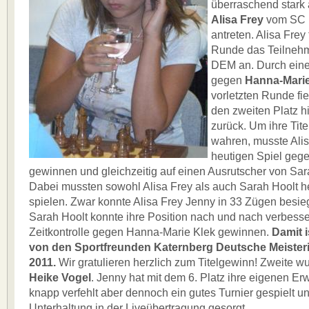
überraschend stark
Alisa Frey
vom SC 
antreten. Alisa Frey 
Runde das Teilnehm
DEM an. Durch eine
gegen
Hanna-Marie
vorletzten Runde fie
den zweiten Platz h
zurück. Um ihre Tit
wahren, musste Ali
heutigen Spiel geg
gewinnen und gleichzeitig auf einen Ausrutscher von Sar
Dabei mussten sowohl Alisa Frey als auch Sarah Hoolt h
spielen. Zwar konnte Alisa Frey Jenny in 33 Zügen besi
Sarah Hoolt konnte ihre Position nach und nach verbess
Zeitkontrolle gegen Hanna-Marie Klek gewinnen.
Damit i
von den Sportfreunden Katernberg Deutsche Meister
2011.
Wir gratulieren herzlich zum Titelgewinn! Zweite wu
Heike Vogel
. Jenny hat mit dem 6. Platz ihre eigenen Er
knapp verfehlt aber dennoch ein gutes Turnier gespielt u
Unterhaltung in der Liveübertragung gesorgt.