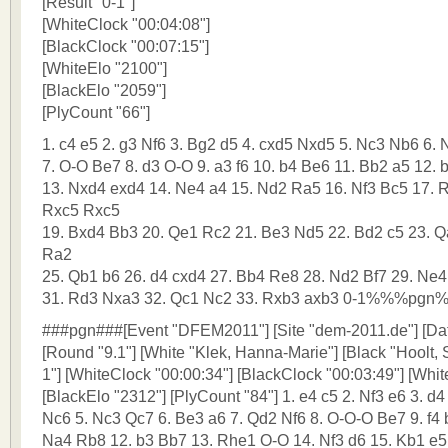
[Result "0-1"]
[WhiteClock "00:04:08"]
[BlackClock "00:07:15"]
[WhiteElo "2100"]
[BlackElo "2059"]
[PlyCount "66"]
1. c4 e5 2. g3 Nf6 3. Bg2 d5 4. cxd5 Nxd5 5. Nc3 Nb6 6. 
7. O-O Be7 8. d3 O-O 9. a3 f6 10. b4 Be6 11. Bb2 a5 12.
13. Nxd4 exd4 14. Ne4 a4 15. Nd2 Ra5 16. Nf3 Bc5 17. 
Rxc5 Rxc5
19. Bxd4 Bb3 20. Qe1 Rc2 21. Be3 Nd5 22. Bd2 c5 23. 
Ra2
25. Qb1 b6 26. d4 cxd4 27. Bb4 Re8 28. Nd2 Bf7 29. Ne
31. Rd3 Nxa3 32. Qc1 Nc2 33. Rxb3 axb3 0-1%%%pg
###pgn###[Event "DFEM2011"] [Site "dem-2011.de"] [Dat
[Round "9.1"] [White "Klek, Hanna-Marie"] [Black "Hoolt, S
1"] [WhiteClock "00:00:34"] [BlackClock "00:03:49"] [Whit
[BlackElo "2312"] [PlyCount "84"] 1. e4 c5 2. Nf3 e6 3. d
Nc6 5. Nc3 Qc7 6. Be3 a6 7. Qd2 Nf6 8. O-O-O Be7 9. f4 
Na4 Rb8 12. b3 Bb7 13. Rhe1 O-O 14. Nf3 d6 15. Kb1 e5