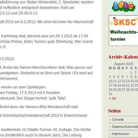
ftsführung von Stefan Wickenfeld, 2. Spielleiter, werden
 hoffentlich erfolgreich teilnehmen. Falls wir
.6.13 und 29./30.6.13.
aft 2013 am 9.3.2013. Wir sind mit einer 4er-Mannschaft
 Karfreitag statt, diesmal also am 29.3.2013 ab 17.00
 schöne Preise, tolles Turnier, gute Stimmung. Wer zuerst
 !!!
Archiv-Kalen
4.5.2013.
August 2026
, findet die Saison-Abschlussfeier statt. Was genau auf
M
D
M
D
F
S
S
1
2
nntgeben. Gedacht ist an Brot und Spiele ! Es wird auf
3
4
5
6
7
8
9
reinsevent.
10
11
12
13
14
15
1
17
18
19
20
21
22
2
t wieder an zwei Spieltagen:
24
25
26
27
28
29
3
am Freitag, 17.5.2013 mit 4 Runden.
31
enkzeit. Der Sieger kommt `aufe Tafel´.
« Jul
findet dann die Vereins-Blitz-Meisterschaft statt.
Seiten
RW-Schnellschachmeisterschaft 2013 in Erkenschwick
Chronik
Datenschutzerkl
raditionelle 10-Städte-Turnier, 40. Auflage. Die Größe
Impressum
ns (Hoffentlich auch in diesem Jahr). Die Leitung