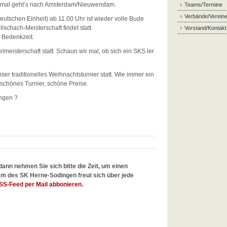
smal geht’s nach Amsterdam/Nieuwendam.
Teams/Termine
Verbände/Verein
utschen Einheit) ab 11.00 Uhr ist wieder volle Bude
schach-Meisterschaft findet statt.
Vorstand/Kontakt
 Bedenkzeit.
lmeisterschaft statt. Schaun wir mal, ob sich ein SKS ler
ser traditionelles Weihnachtsturnier statt. Wie immer ein
 schönes Turnier, schöne Preise.
ngen ?
h
dann nehmen Sie sich bitte die Zeit, um einen
m des SK Herne-Sodingen freut sich über jede
SS-Feed per Mail abbonieren.