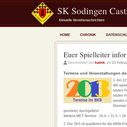
SK Sodingen Castr
Aktuelle Vereinsnachrichten
HOME
CHRONIK
DATENSCH
Euer Spielleiter info
Geschrieben von
kaimk
am
23 Febru
Termine und Veranstaltungen de
1. Am 22
Wir spie
letzten 
letzten F
werden d
Diesmal 
geordnet, durchgeführt.
Weitere MET-Termine : 26.4. + 31.5. + 28.
2. Der SKS ist qualifiziert für die NRW