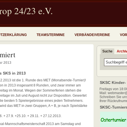
op 24/23 e.V.
UTZERKLÄRUNG
TEAMS/TERMINE
VERBÄNDE/VEREINE
VOR
Suche
Archi
rmiert
ar 2013
s SKS in 2013
.2.2013 ist die 1. Runde des MET (Monatsende-Turnier)!
SKSC Kinder- 
len in 2013 insgesamt 8 Runden, und zwar immer am
Freitags von 18:00
Freitag im Monat. Wegen der Sommerferien stehen die
Mail: webmaster@
reitage im Juli und August nicht zur Disposition. Gewertet
Schreiben Sie uns
ie besten 5 Spielergebnisse eines jeden Teilnehmers.
Ihrer Rückrufnum
wird das MET in zwei Gruppen, A + B, je nach Spielstärke
SKSC-Turniers
6. + 27.9. +25.10. + 29.11. + 27.12.2013.
-Pokal-Mannschaftsmeisterschaft 2013 am Samstag und