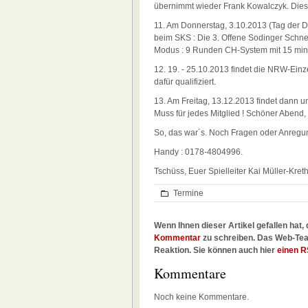
übernimmt wieder Frank Kowalczyk. Die
11. Am Donnerstag, 3.10.2013 (Tag der De
beim SKS : Die 3. Offene Sodinger Schnell
Modus : 9 Runden CH-System mit 15 min
12. 19. - 25.10.2013 findet die NRW-Einze
dafür qualifiziert.
13. Am Freitag, 13.12.2013 findet dann un
Muss für jedes Mitglied ! Schöner Abend,
So, das war´s. Noch Fragen oder Anregu
Handy : 0178-4804996.
Tschüss, Euer Spielleiter Kai Müller-Kret
Termine
Wenn Ihnen dieser Artikel gefallen hat, 
Kommentar
zu schreiben. Das Web-Tea
Reaktion. Sie können auch hier
einen R
Kommentare
Noch keine Kommentare.