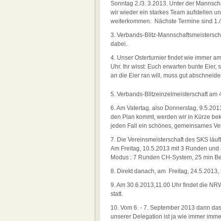
Sonntag 2./3. 3.2013. Unter der Mannscha
wir wieder ein starkes Team aufstellen und
weiterkommen: Nächste Termine sind 1./2
3. Verbands-Blitz-Mannschaftsmeistersch
dabei.
4. Unser Osterturnier findet wie immer am
Uhr. Ihr wisst: Euch erwarten bunte Eier,
an die Eier ran will, muss gut abschneiden
5. Verbands-Blitzeinzelmeisterschaft am 
6. Am Vatertag, also Donnerstag, 9.5.2013
den Plan kommt, werden wir in Kürze beka
jeden Fall ein schönes, gemeinsames Ve
7. Die Vereinsmeisterschaft des SKS läuf
Am Freitag, 10.5.2013 mit 3 Runden und 
Modus : 7 Runden CH-System, 25 min Bed
8. Direkt danach, am
Freitag, 24.5.2013, 
9. Am 30.6.2013,11.00 Uhr findet die N
statt.
10. Vom 6. - 7. September 2013 dann das t
unserer Delegation ist ja wie immer imme