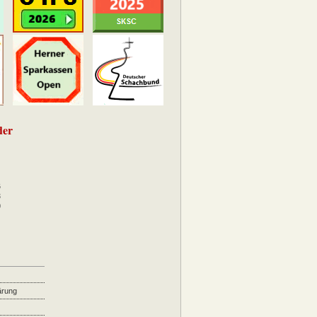
der
6
3
0
ärung