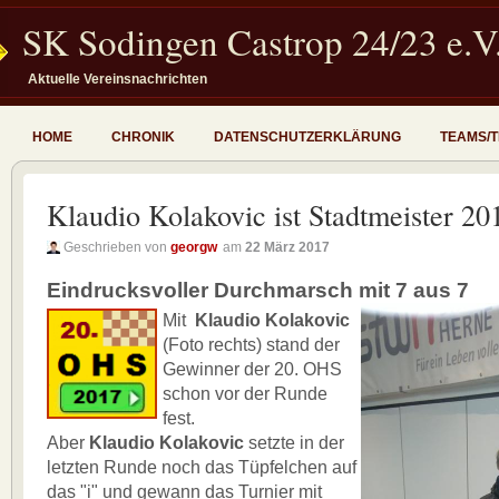
SK Sodingen Castrop 24/23 e.V
Aktuelle Vereinsnachrichten
HOME
CHRONIK
DATENSCHUTZERKLÄRUNG
TEAMS/
Klaudio Kolakovic ist Stadtmeister 20
Geschrieben von
georgw
am
22 März 2017
Eindrucksvoller Durchmarsch mit 7 aus 7
Mit
Klaudio Kolakovic
(Foto rechts) stand der
Gewinner der 20. OHS
schon vor der Runde
fest.
Aber
Klaudio Kolakovic
setzte in der
letzten Runde noch das Tüpfelchen auf
das "i" und gewann das Turnier mit