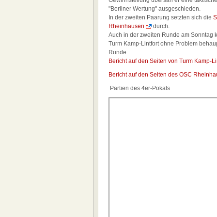
Gewinnstellung übersah er eine taktisch
"Berliner Wertung" ausgeschieden.
In der zweiten Paarung setzten sich die
S
Rheinhausen
durch.
Auch in der zweiten Runde am Sonntag ko
Turm Kamp-Lintfort ohne Problem behaup
Runde.
Bericht auf den Seiten von Turm Kamp-Lin
Bericht auf den Seiten des OSC Rheinh
Partien des 4er-Pokals