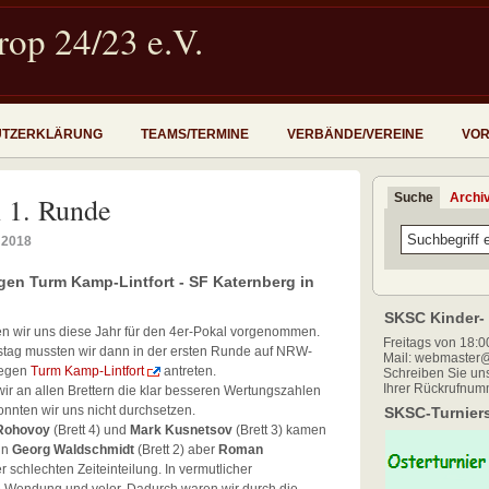
op 24/23 e.V.
UTZERKLÄRUNG
TEAMS/TERMINE
VERBÄNDE/VEREINE
VOR
Suche
Archi
n 1. Runde
l 2018
n Turm Kamp-Lintfort - SF Katernberg in
SKSC Kinder- 
ten wir uns diese Jahr für den 4er-Pokal vorgenommen.
Freitags von 18:00
ag mussten wir dann in der ersten Runde auf NRW-
Mail: webmaster@
egen
Turm Kamp-Lintfort
antreten.
Schreiben Sie uns
Ihrer Rückrufnum
ir an allen Brettern die klar besseren Wertungszahlen
onnten wir uns nicht durchsetzen.
SKSC-Turniers
 Rohovoy
(Brett 4) und
Mark Kusnetsov
(Brett 3) kamen
nn
Georg Waldschmidt
(Brett 2) aber
Roman
r schlechten Zeiteinteilung. In vermutlicher