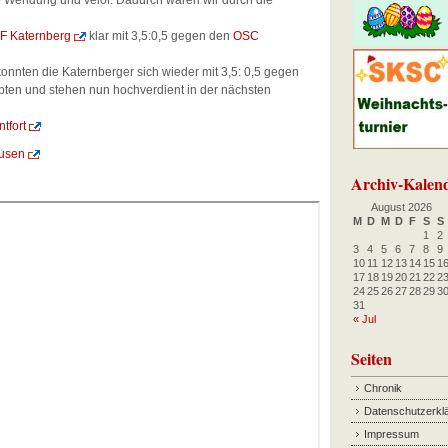
e Wendung und velor. Dadurch waren wir durch die
F Katernberg
klar mit 3,5:0,5 gegen den
OSC
nnten die Katernberger sich wieder mit 3,5: 0,5 gegen
ten und stehen nun hochverdient in der nächsten
tfort
ausen
Archiv-Kalen
August 2026
M
D
M
D
F
S
S
1
2
3
4
5
6
7
8
9
10
11
12
13
14
15
1
17
18
19
20
21
22
2
24
25
26
27
28
29
3
31
« Jul
Seiten
Chronik
Datenschutzerkl
Impressum