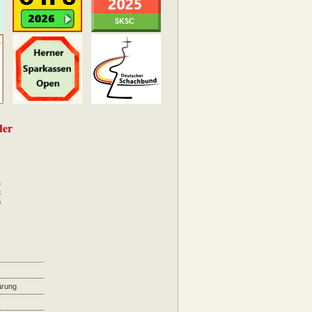
der
6
3
0
ärung