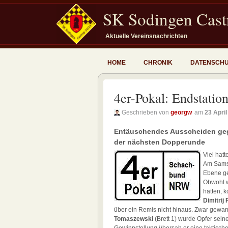
SK Sodingen Castr
Aktuelle Vereinsnachrichten
HOME
CHRONIK
DATENSCH
4er-Pokal: Endstatio
Geschrieben von
georgw
am
23 Apri
Entäuschendes Ausscheiden gege
der nächsten Dopperunde
Viel hat
Am Samst
Ebene g
Obwohl w
hatten, k
Dimitrij
über ein Remis nicht hinaus. Zwar gewa
Tomaszewski
(Brett 1) wurde Opfer seine