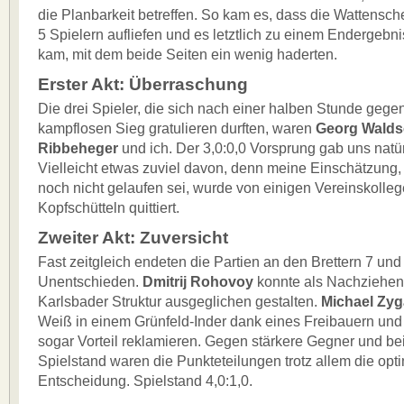
die Planbarkeit betreffen. So kam es, dass die Wattensche
5 Spielern aufliefen und es letztlich zu einem Endergebn
kam, mit dem beide Seiten ein wenig haderten.
Erster Akt: Überraschung
Die drei Spieler, die sich nach einer halben Stunde gege
kampflosen Sieg gratulieren durften, waren
Georg Walds
Ribbeheger
und ich. Der 3,0:0,0 Vorsprung gab uns natür
Vielleicht etwas zuviel davon, denn meine Einschätzung
noch nicht gelaufen sei, wurde von einigen Vereinskolleg
Kopfschütteln quittiert.
Zweiter Akt: Zuversicht
Fast zeitgleich endeten die Partien an den Brettern 7 und
Unentschieden.
Dmitrij Rohovoy
konnte als Nachziehen
Karlsbader Struktur ausgeglichen gestalten.
Michael Zy
Weiß in einem Grünfeld-Inder dank eines Freibauern und
sogar Vorteil reklamieren. Gegen stärkere Gegner und be
Spielstand waren die Punkteteilungen trotz allem die opt
Entscheidung. Spielstand 4,0:1,0.