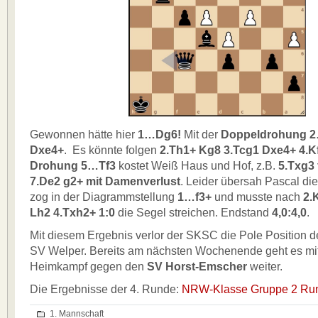
Gewonnen hätte hier
1…Dg6!
Mit der
Doppeldrohung 
Dxe4+
. Es könnte folgen
2.Th1+ Kg8 3.Tcg1 Dxe4+ 4.K
Drohung 5…Tf3
kostet Weiß Haus und Hof, z.B.
5.Txg3
7.De2 g2+ mit Damenverlust
. Leider übersah Pascal di
zog in der Diagrammstellung
1…f3+
und musste nach
2.
Lh2 4.Txh2+ 1:0
die Segel streichen. Endstand
4,0:4,0
.
Mit diesem Ergebnis verlor der SKSC die Pole Position d
SV Welper. Bereits am nächsten Wochenende geht es mi
Heimkampf gegen den
SV Horst-Emscher
weiter.
Die Ergebnisse der 4. Runde:
NRW-Klasse Gruppe 2 Ru
1. Mannschaft