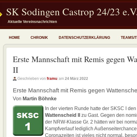
SK Sodingen Castrop 24/23 e.V
Aktuelle Vereinsnachrichten
HOME
CHRONIK
DATENSCHUTZERKLÄRUNG
TEAMS/
Erste Mannschaft mit Remis gegen Wa
II
Geschrieben von
framu
am
24 März 2022
Erste Mannschaft mit Remis gegen Wattenschei
Von
Martin Böhnke
In der vierten Runde hatte der SKSC I de
Wattenscheid II
zu Gast. Gegen den nomin
der NRW-Klasse Gr. 2 hätten wir bei norm
Kampfverlauf lediglich Außenseiterchance
Coronazeiten ist vieles nicht normal, beso