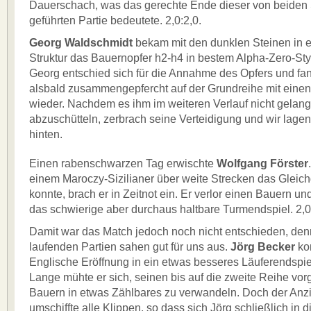
Dauerschach, was das gerechte Ende dieser von beiden 
geführten Partie bedeutete. 2,0:2,0.
Georg Waldschmidt
bekam mit den dunklen Steinen in e
Struktur das Bauernopfer h2-h4 in bestem Alpha-Zero-Styl
Georg entschied sich für die Annahme des Opfers und fa
alsbald zusammengepfercht auf der Grundreihe mit einen
wieder. Nachdem es ihm im weiteren Verlauf nicht gelang
abzuschütteln, zerbrach seine Verteidigung und wir lagen 
hinten.
Einen rabenschwarzen Tag erwischte
Wolfgang Förster
einem Maroczy-Sizilianer über weite Strecken das Gleich
konnte, brach er in Zeitnot ein. Er verlor einen Bauern u
das schwierige aber durchaus haltbare Turmendspiel. 2,0
Damit war das Match jedoch noch nicht entschieden, den
laufenden Partien sahen gut für uns aus.
Jörg Becker
ko
Englische Eröffnung in ein etwas besseres Läuferendspie
Lange mühte er sich, seinen bis auf die zweite Reihe v
Bauern in etwas Zählbares zu verwandeln. Doch der An
umschiffte alle Klippen, so dass sich Jörg schließlich in 