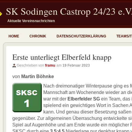
SK Sodingen Castrop 24/23 e.V
Aktuelle Vereinsnachrichten
HOME
CHRONIK
DATENSCHUTZERKLÄRUNG
TEAMS/
Erste unterliegt Elberfeld knapp
Geschrieben von
framu
am
19 Februar 2023
von
Martin Böhnke
Nach dreimonatiger Winterpause ging es fü
Mannschaft am Wochenende wieder an die
war mit der
Elberfelder SG
ein Team, das 
spielend ein gewichtiges Wort in Sachen A
kann. Und genau dieser Besetzung saßen
gegenüber. Zur allgemeinen Überraschung entwickelte s
Spiel auf Augenhöhe und am Ende wurde ein möglicher 
SKSC durch eine
3,5:4,5
Niederlage nur denkbar knapp v