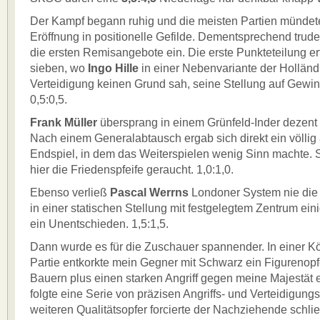
Der Kampf begann ruhig und die meisten Partien mündet
Eröffnung in positionelle Gefilde. Dementsprechend trude
die ersten Remisangebote ein. Die erste Punkteteilung erf
sieben, wo
Ingo Hille
in einer Nebenvariante der Hollän
Verteidigung keinen Grund sah, seine Stellung auf Gewin
0,5:0,5.
Frank Müller
übersprang in einem Grünfeld-Inder dezent d
Nach einem Generalabtausch ergab sich direkt ein völli
Endspiel, in dem das Weiterspielen wenig Sinn machte.
hier die Friedenspfeife geraucht. 1,0:1,0.
Ebenso verließ
Pascal Werrns
Londoner System nie die
in einer statischen Stellung mit festgelegtem Zentrum ein
ein Unentschieden. 1,5:1,5.
Dann wurde es für die Zuschauer spannender. In einer K
Partie entkorkte mein Gegner mit Schwarz ein Figurenopf
Bauern plus einen starken Angriff gegen meine Majestät 
folgte eine Serie von präzisen Angriffs- und Verteidigung
weiteren Qualitätsopfer forcierte der Nachziehende schli