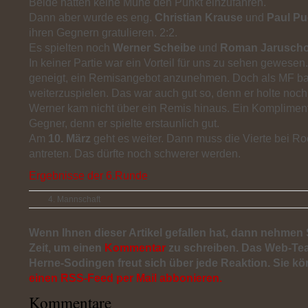
Beide hatten keine Mühe den Punkt einzufahren.
Dann aber wurde es eng.
Christian Krause
und
Paul Pu
ihren Gegnern gratulieren. 2:2.
Es spielten noch
Werner Scheibe
und
Roman Jaruscho
In keiner Partie war ein Vorteil für uns zu sehen gewese
geneigt, ein Remisangebot anzunehmen. Doch als MF bat
weiterzuspielen. Das war auch gut so, denn er holte noch
Werner kam nicht über ein Remis hinaus. Ein Komplimen
Gegner, denn er spielte erstaunlich gut.
Am
10. März
geht es weiter. Dann muss die Vierte bei R
antreten. Das dürfte noch schwerer werden.
Ergebnisse der 6.Runde
4. Mannschaft
Wenn Ihnen dieser Artikel gefallen hat, dann nehmen S
Zeit, um einen
Kommentar
zu schreiben. Das Web-Te
Herne-Sodingen freut sich über jede Reaktion. Sie k
einen RSS-Feed per Mail abbonieren.
Kommentare