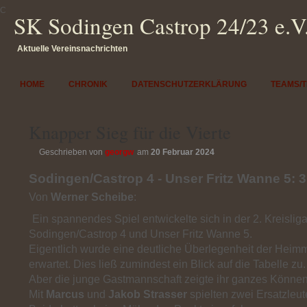
SK Sodingen Castrop 24/23 e.V
Aktuelle Vereinsnachrichten
HOME
CHRONIK
DATENSCHUTZERKLÄRUNG
TEAMS/
Knapper Sieg für die Vierte
Geschrieben von
georgw
am
20 Februar 2024
Sodingen/Castrop 4 - Unser Fritz Wanne 5: 3
Von
Werner Scheibe
:
Ein spannendes Spiel entwickelte sich in der 2. Kreisli
Sodingen/Castrop 4 und Unser Fritz Wanne 5.
Eigentlich wurde eine deutliche Überlegenheit der Heim
erwartet. Dies ließ zumindest ein Blick auf die Tabelle zu.
Aber die junge Gastmannschaft zeigte ihr ganzes Können
Mit
Marcus
und
Jakob Strasser
spielten zwei Ersatzleut