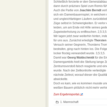
Schließlich forcierte er den Generalabt
dann durch präzises Spiel zum Remis führ
Auch die Partie von
Joachim Berndt
verl
sich ein Damenbauernspiel, in welchem n
und ungleichfarbigen Läufern zurückbli
Züge selbst in Schwierigkeiten. Er verlo
leiden, um am Ende mit Hilfe seines gede
Zugwiederholung zu entfleuchen. 2,5:3,5
Wir lagen jetzt zwar weiterhin hinten, 
für uns aus. Zunächst erledigte
Thorsten
Versuch seiner Gegnerin, Thorstens Trom
bestrafen, ging nach hinten los. Die Folg
locker flockig verwandelt wurde. 3,5:3,5.
Damit war
Georg Waldschmidt
für die E
Damengambits hielt die Stellung lange Z
Zentrumsvorstoß falsch reagierte und ein
wurde. Nach der Zeitkontrolle verteidigte 
nächste Zeitnot, worauf dieser die Quali
abwickelte.
Doch es kam, wie es kommen musste und
weißen Bauern plötzlich nicht mehr verh
Zum Ergebnisportal
:
1. Mannschaft