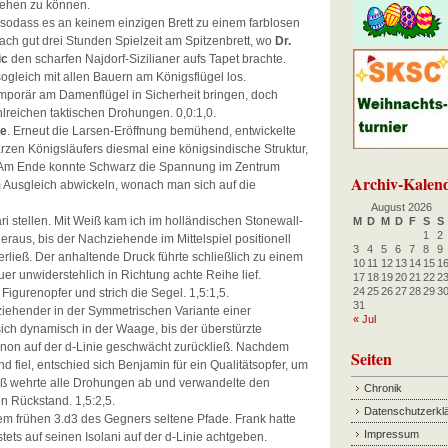
tehen zu können.
 sodass es an keinem einzigen Brett zu einem farblosen
ach gut drei Stunden Spielzeit am Spitzenbrett, wo
Dr.
ic
den scharfen Najdorf-Sizilianer aufs Tapet brachte.
sogleich mit allen Bauern am Königsflügel los.
mporär am Damenflügel in Sicherheit bringen, doch
hlreichen taktischen Drohungen. 0,0:1,0.
le
. Erneut die Larsen-Eröffnung bemühend, entwickelte
rzen Königsläufers diesmal eine königsindische Struktur,
. Am Ende konnte Schwarz die Spannung im Zentrum
Archiv-Kalen
Ausgleich abwickeln, wonach man sich auf die
August 2026
ri stellen. Mit Weiß kam ich im holländischen Stonewall-
M
D
M
D
F
S
S
1
2
raus, bis der Nachziehende im Mittelspiel positionell
3
4
5
6
7
8
9
berließ. Der anhaltende Druck führte schließlich zu einem
10
11
12
13
14
15
1
r unwiderstehlich in Richtung achte Reihe lief.
17
18
19
20
21
22
2
24
25
26
27
28
29
3
Figurenopfer und strich die Segel. 1,5:1,5.
31
iehender in der Symmetrischen Variante einer
« Jul
sich dynamisch in der Waage, bis der überstürzte
on auf der d-Linie geschwächt zurückließ. Nachdem
Seiten
d fiel, entschied sich Benjamin für ein Qualitätsopfer, um
iß wehrte alle Drohungen ab und verwandelte den
Chronik
en Rückstand. 1,5:2,5.
Datenschutzerkl
 dem frühen 3.d3 des Gegners seltene Pfade. Frank hatte
Impressum
tets auf seinen Isolani auf der d-Linie achtgeben.