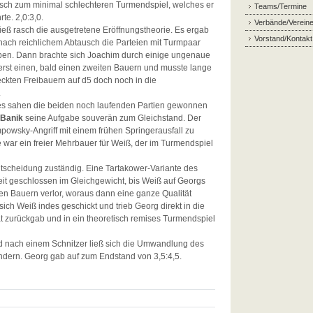
ausch zum minimal schlechteren Turmendspiel, welches er
Teams/Termine
te. 2,0:3,0.
Verbände/Verein
ieß rasch die ausgetretene Eröffnungstheorie. Es ergab
Vorstand/Kontakt
ach reichlichem Abtausch die Parteien mit Turmpaar
eben. Dann brachte sich Joachim durch einige ungenaue
r erst einen, bald einen zweiten Bauern und musste lange
ckten Freibauern auf d5 doch noch in die
.
indes sahen die beiden noch laufenden Partien gewonnen
 Banik
seine Aufgabe souverän zum Gleichstand. Der
powsky-Angriff mit einem frühen Springerausfall zu
e war ein freier Mehrbauer für Weiß, der im Turmendspiel
ntscheidung zuständig. Eine Tartakower-Variante des
eit geschlossen im Gleichgewicht, bis Weiß auf Georgs
en Bauern verlor, woraus dann eine ganze Qualität
sich Weiß indes geschickt und trieb Georg direkt in die
tät zurückgab und in ein theoretisch remises Turmendspiel
 nach einem Schnitzer ließ sich die Umwandlung des
indern. Georg gab auf zum Endstand von 3,5:4,5.