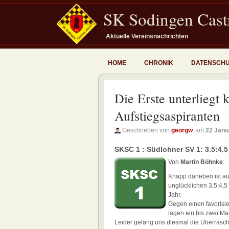
SK Sodingen Castr
Aktuelle Vereinsnachrichten
HOME
CHRONIK
DATENSCH
Die Erste unterliegt
Aufstiegsaspiranten
Geschrieben von
georgw
am
22 Janu
SKSC 1 : Südlohner SV 1: 3.5:4.5
Von
Martin Böhnke
:
Knapp daneben ist auc
unglücklichen 3,5:4,
Jahr.
Gegen einen favorisi
lagen ein bis zwei Ma
Leider gelang uns diesmal die Überraschun