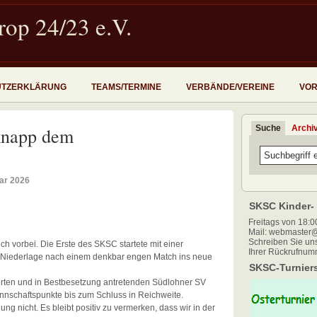
op 24/23 e.V.
UTZERKLÄRUNG
TEAMS/TERMINE
VERBÄNDE/VEREINE
VOR
Suche
Archi
 knapp dem
ar 2026
SKSC Kinder- 
Freitags von 18:00
Mail: webmaster@
Schreiben Sie uns
h vorbei. Die Erste des SKSC startete mit einer
Ihrer Rückrufnum
5 Niederlage nach einem denkbar engen Match ins neue
SKSC-Turniers
erten und in Bestbesetzung antretenden Südlohner SV
nnschaftspunkte bis zum Schluss in Reichweite.
g nicht. Es bleibt positiv zu vermerken, dass wir in der