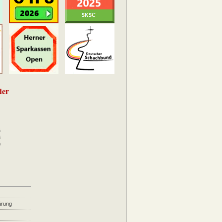
der
6
3
0
ärung