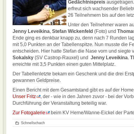
Gedächtnispreis
ausgetragen.
erfreut sich wachsender Beliebt
26 Teilnehmern bis auf den letz
Unter den Teilnehmer waren au
Jenny Leveikina
,
Stefan Wickenfeld
(Foto) und
Thomas
Ende ging es denkbar knapp zu, denn nach 7 Runden lage
mit 5,0 Punkten an der Tabellenspitze. Nun musste die F
entscheiden. Hier hatte Stefan die Nase vorn und siegte 
Sokalsky
(SV Castrop-Rauxel) und
Jenny Leveikina
.
T
erreichte mit 3,5 Punkten einen guten Mittelplatz.
Der Tabellenletzte bekam ein Geschenk und die drei Erstp
gewannen Geldpreise.
Einen Bericht mit dem Gesamtstand gibt es auf der Ho
Unser Fritz
, der - wie in den Jahren zuvor - bei der Vor
Durchführung der Veranstaltung beteilig war.
Zur Fotogalerie
beim KV Herne/Wanne-Eickel der Partei
Schnellschach