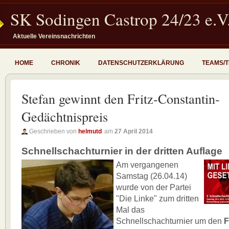
SK Sodingen Castrop 24/23 e.V
Aktuelle Vereinsnachrichten
HOME
CHRONIK
DATENSCHUTZERKLÄRUNG
TEAMS/
Stefan gewinnt den Fritz-Constantin-
Gedächtnispreis
Geschrieben von
helmutd
am
27 April 2014
Schnellschachturnier in der dritten Auflage
Am vergangenen
Samstag (26.04.14)
wurde von der Partei
"Die Linke" zum dritten
Mal das
Schnellschachturnier um den
F