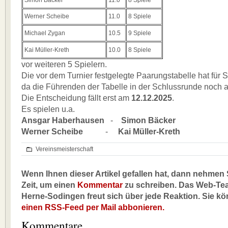
Simon Bäcker
11.0
8 Spiele
Werner Scheibe
11.0
8 Spiele
Michael Zygan
10.5
9 Spiele
Kai Müller-Kreth
10.0
8 Spiele
vor weiteren 5 Spielern.
Die vor dem Turnier festgelegte Paarungstabelle hat für
da die Führenden der Tabelle in der Schlussrunde noch a
Die Entscheidung fällt erst am
12.12.2025
.
Es spielen u.a.
Ansgar Haberhausen
-
Simon Bäcker
Werner Scheibe
-
Kai Müller-Kreth
Vereinsmeisterschaft
Wenn Ihnen dieser Artikel gefallen hat, dann nehmen S
Zeit, um einen
Kommentar
zu schreiben. Das Web-Te
Herne-Sodingen freut sich über jede Reaktion. Sie k
einen RSS-Feed per Mail abbonieren.
Kommentare