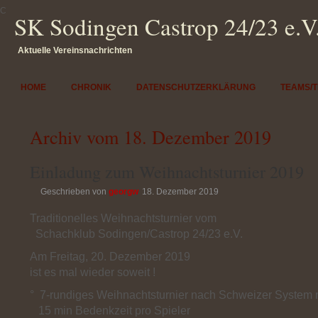
SK Sodingen Castrop 24/23 e.V
Aktuelle Vereinsnachrichten
HOME
CHRONIK
DATENSCHUTZERKLÄRUNG
TEAMS/
Archiv vom 18. Dezember 2019
Einladung zum Weihnachtsturnier 2019
Geschrieben von
georgw
18. Dezember 2019
Traditionelles Weihnachtsturnier vom
Schachklub Sodingen/Castrop 24/23 e.V.
Am Freitag, 20. Dezember 2019
ist es mal wieder soweit !
° 7-rundiges Weihnachtsturnier nach Schweizer System 
15 min Bedenkzeit pro Spieler