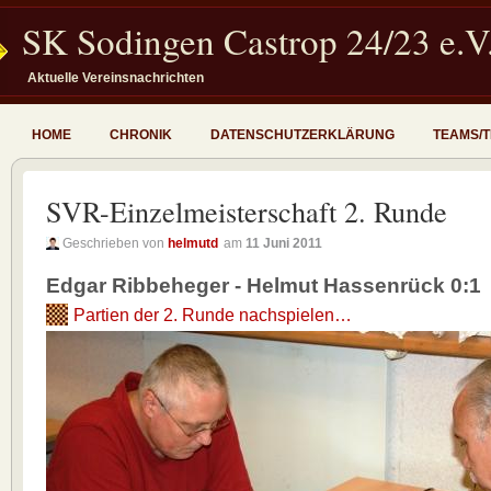
SK Sodingen Castrop 24/23 e.V
Aktuelle Vereinsnachrichten
HOME
CHRONIK
DATENSCHUTZERKLÄRUNG
TEAMS/
SVR-Einzelmeisterschaft 2. Runde
Geschrieben von
helmutd
am
11 Juni 2011
Edgar Ribbeheger - Helmut Hassenrück 0:1
Partien der 2. Runde nachspielen…