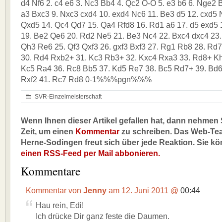
d4 Nf6 2. c4 e6 3. Nc3 Bb4 4. Qc2 O-O 5. e3 b6 6. Nge2 
a3 Bxc3 9. Nxc3 cxd4 10. exd4 Nc6 11. Be3 d5 12. cxd5
Qxd5 14. Qc4 Qd7 15. Qa4 Rfd8 16. Rd1 a6 17. d5 exd5
19. Be2 Qe6 20. Rd2 Ne5 21. Be3 Nc4 22. Bxc4 dxc4 23
Qh3 Re6 25. Qf3 Qxf3 26. gxf3 Bxf3 27. Rg1 Rb8 28. Rd
30. Rd4 Rxb2+ 31. Kc3 Rb3+ 32. Kxc4 Rxa3 33. Rd8+ Kh7
Kc5 Ra4 36. Rc8 Bb5 37. Kd5 Re7 38. Bc5 Rd7+ 39. Bd
Rxf2 41. Rc7 Rd8 0-1%%%pgn%%%
SVR-Einzelmeisterschaft
Wenn Ihnen dieser Artikel gefallen hat, dann nehmen S
Zeit, um einen
Kommentar
zu schreiben. Das Web-Te
Herne-Sodingen freut sich über jede Reaktion. Sie k
einen RSS-Feed per Mail abbonieren.
Kommentare
Kommentar von
Jenny
am 12. Juni 2011 @
00:44
Hau rein, Edi!
Ich drücke Dir ganz feste die Daumen.