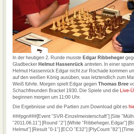
In der heutigen 2. Runde musste
Edgar Ribbeheger
geg
Gladbecker
Helmut Hassenrück
antreten. In einer span
Helmut Hassenrück Edgar nicht zur Rochade kommen un
auf den weißen König ausüben, was letztendlich zum Mate
Weiß führte. Morgen spielt Edgar gegen
Thomas Bree
vo
Schachfreunden Brackel 1930. Die Spiele und die
Live-Ü
beginnen morgen um 11:00 Uhr.
Die Ergebnisse und die Partien zum Download gibt es
hi
###pgn###[Event "SVR-Einzelmeisterschaft"] [Site "Mülh
"2011.06.11"] [Round "2"] [White "Ribbeheger, Edgar"] [B
Helmut"] [Result "0-1"] [ECO "E32"] [PlyCount "82"] [Time