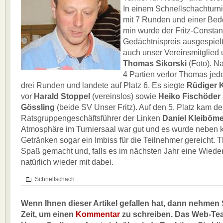
In einem Schnellschachturn
mit 7 Runden und einer Bed
min wurde der Fritz-Constan
Gedächtnispreis ausgespielt
auch unser Vereinsmitglied 
Thomas Sikorski
(Foto). N
4 Partien verlor Thomas jedo
drei Runden und landete auf Platz 6. Es siegte
Rüdiger 
vor
Harald Stoppel
(vereinslos) sowie
Heiko Fischöder
Gössling
(beide SV Unser Fritz). Auf den 5. Platz kam de
Ratsgruppengeschäftsführer der Linken
Daniel Kleiböme
Atmosphäre im Turniersaal war gut und es wurde neben 
Getränken sogar ein Imbiss für die Teilnehmer gereicht. 
Spaß gemacht und, falls es im nächsten Jahr eine Wiederh
natürlich wieder mit dabei.
Schnellschach
Wenn Ihnen dieser Artikel gefallen hat, dann nehmen S
Zeit, um einen
Kommentar
zu schreiben. Das Web-Te