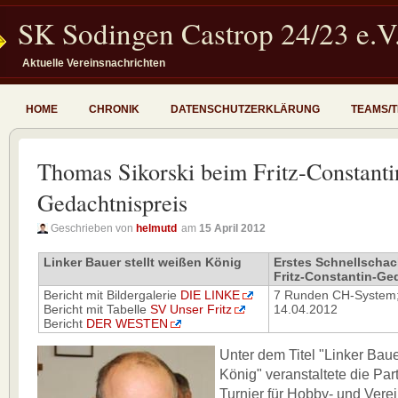
SK Sodingen Castrop 24/23 e.V
Aktuelle Vereinsnachrichten
HOME
CHRONIK
DATENSCHUTZERKLÄRUNG
TEAMS/
Thomas Sikorski beim Fritz-Constanti
Gedachtnispreis
Geschrieben von
helmutd
am
15 April 2012
Linker Bauer stellt weißen König
Erstes Schnellschac
Fritz-Constantin-Ge
Bericht mit Bildergalerie
DIE LINKE
7 Runden CH-System;
Bericht mit Tabelle
SV Unser Fritz
14.04.2012
Bericht
DER WESTEN
Unter dem Titel "Linker Baue
König" veranstaltete die Par
Turnier für Hobby- und Vere