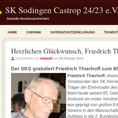
SK Sodingen Castrop 24/23 e.V
Aktuelle Vereinsnachrichten
HOME
CHRONIK
DATENSCHUTZERKLÄRUNG
TEAMS/
Herzlichen Glückwunsch, Friedrich Th
Geschrieben von
helmutd
am
28 Februar 2013
Der SKS gratuliert Friedrich Thierhoff zum 8
Friedrich Thierhoff
, ehema
Vorsitzender des SK Hern
Träger der Ehrennadel des
feiert heute seinen 85. Geb
Amtszeit als erster Vorsit
war geprägt von großen Er
Vereins in den Mannschafts
Aufstieg in die 2. Bundesli