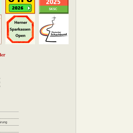
der
6
3
0
ärung