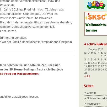
gewann er die Vereinsmeisterschaft, 1967 das
Pokalfinale.
Im Jahre 2018 trat Friedhelm nach 72 Jahren aus
gesundheitlichen Gründen aus. Der Weg ins
Vereinsheim wurde ihm zu beschwerlich.
Bis dahin nahm er regelmäßig an den Vereinsabenden,
rt an den Jahreshauptversammlungen teil.
er am Herzen.
Erinnerung behalten.
wir der Familie Bonk unser tief empfundenes Mitgefühl
Archiv-Kalen
August 2026
M
D
M
D
F
S
S
1
2
3
4
5
6
7
8
9
10
11
12
13
14
15
1
dann nehmen Sie sich bitte die Zeit, um einen
17
18
19
20
21
22
2
m des SK Herne-Sodingen freut sich über jede
24
25
26
27
28
29
3
31
SS-Feed per Mail abbonieren.
« Jul
Seiten
Chronik
en Artikel zurzeit geschlossen.
Datenschutzerkl
Impressum