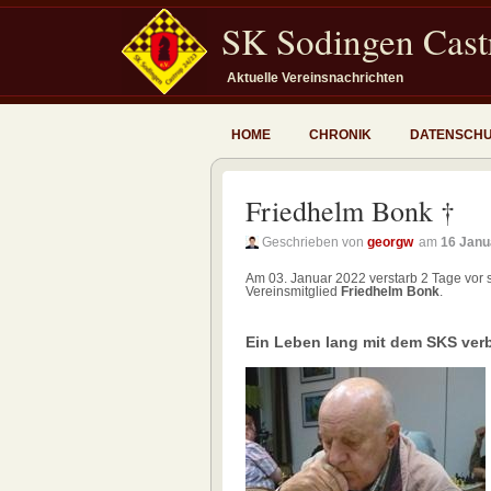
SK Sodingen Castr
Aktuelle Vereinsnachrichten
HOME
CHRONIK
DATENSCH
Friedhelm Bonk †
Geschrieben von
georgw
am
16 Janu
Am 03. Januar 2022 verstarb 2 Tage vor 
Vereinsmitglied
Friedhelm Bonk
.
Ein Leben lang mit dem SKS ve