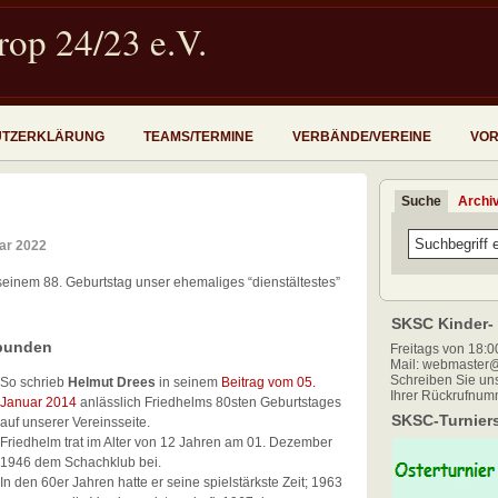
op 24/23 e.V.
UTZERKLÄRUNG
TEAMS/TERMINE
VERBÄNDE/VEREINE
VOR
Suche
Archi
ar 2022
seinem 88. Geburtstag unser ehemaliges “dienstältestes”
SKSC Kinder- 
rbunden
Freitags von 18:00
Mail: webmaster@
Schreiben Sie uns
So schrieb
Helmut Drees
in seinem
Beitrag vom 05.
Ihrer Rückrufnum
Januar 2014
anlässlich Friedhelms 80sten Geburtstages
SKSC-Turniers
auf unserer Vereinsseite.
Friedhelm trat im Alter von 12 Jahren am 01. Dezember
1946 dem Schachklub bei.
In den 60er Jahren hatte er seine spielstärkste Zeit; 1963