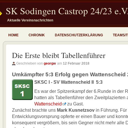
SK Sodingen Castrop 24/23 e.V
Aktuelle Vereinsnachrichten
HOME
CHRONIK
DATENSCHUTZERKLÄRUNG
TEAMS/
Die Erste bleibt Tabellenführer
Geschrieben von
georgw
am
12 Februar 2018
Umkämpfter 5:3 Erfolg gegen Wattenscheid 
SKSC I - SV Wattenscheid II 5:3
Es war der Spitzenkampf der 6.Runde in der R
hatten als Tabellenführer den Zweitplazierten 
Wattenscheid
zu Gast.
Zunächst brachte uns
Mark Kusnetzsov
in Führung. Für
Entwicklungsvorsprung opferte er einen Bauer und konnte 
konsequent vergrößern, bis sein Gegner nicht mehr alle