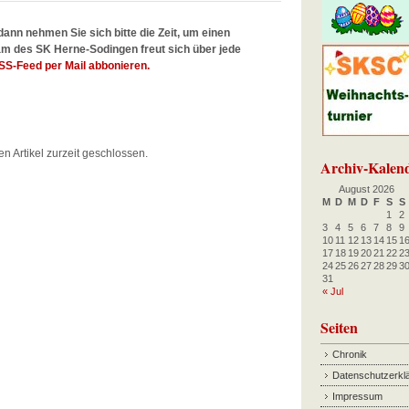
dann nehmen Sie sich bitte die Zeit, um einen
m des SK Herne-Sodingen freut sich über jede
SS-Feed per Mail abbonieren.
en Artikel zurzeit geschlossen.
Archiv-Kalen
August 2026
M
D
M
D
F
S
S
1
2
3
4
5
6
7
8
9
10
11
12
13
14
15
1
17
18
19
20
21
22
2
24
25
26
27
28
29
3
31
« Jul
Seiten
Chronik
Datenschutzerkl
Impressum