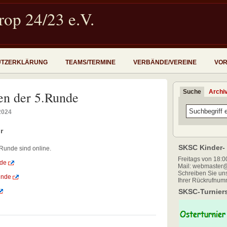
op 24/23 e.V.
UTZERKLÄRUNG
TEAMS/TERMINE
VERBÄNDE/VEREINE
VOR
Suche
Archi
en der 5.Runde
2024
r
SKSC Kinder- 
Runde sind online.
Freitags von 18:00
nde
Mail: webmaster@
Schreiben Sie uns
unde
Ihrer Rückrufnum
SKSC-Turniers