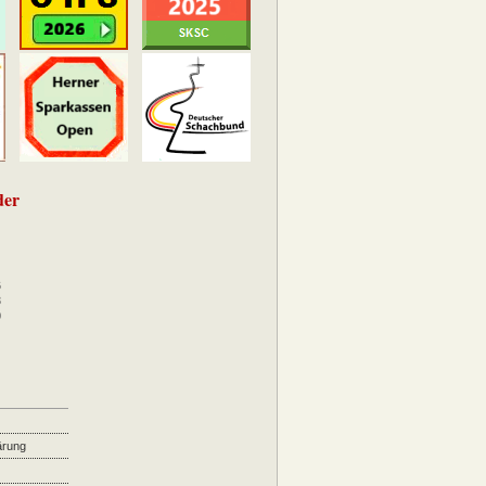
der
6
3
0
ärung