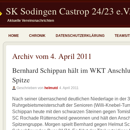
SK Sodingen Castrop 24/23 e.V
Aktuelle Vereinsnachrichten
HOME
CHRONIK
DATENSCHUTZERKLÄRUNG
TEAMS/
Archiv vom 4. April 2011
Bernhard Schippan hält im WKT Anschlu
Spitze
Geschrieben von
helmutd
4. April 2011
Nach seiner überraschend deutlichen Niederlage in der 
Ruhrgebietsmeisterschaft der Senioren (Willi-Knebel-Turn
Schippan heute mit den schwarzen Steinen gegen Tomis
SC Rochade Rüttenscheid gewonnen und hält den Ansch
Spitzengruppe. Morgen spielt Bernhard gegen Helmut Sc