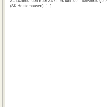
Schachfreunden Buer 21/74. Es führt der Titelverteidige
(SK Holsterhausen), […]