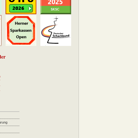
der
0
7
4
1
ärung