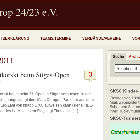
op 24/23 e.V.
UTZERKLÄRUNG
TEAMS/TERMINE
VERBÄNDE/VEREINE
VOR
Suche
Archi
2011
ikorski beim Sitges-Open
0
11
SKSC Kinder- 
rski heute beim 37. Open in Sitges verbuchen. In der
Freitags von 18:00
ehnjährige Jungtalent Marc Obregon Pantebre aus dem
Mail: webmaster@
ne Elo-Zahl von knapp 1700 aufweisen kann (siehe FIDE-
Schreiben Sie uns
andes ist. Mit diesem Sieg liegt Thomas in […]
Ihrer Rückrufnum
SKSC-Turniers