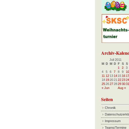
Archiv-Kalen
Juli 2011
M
D
M
D
F
S
S
1
2
3
4
5
6
7
8
9
1
11
12
13
14
15
16
1
18
19
20
21
22
23
2
25
26
27
28
29
30
3
« Jun
Aug »
Seiten
Chronik
Datenschutzerkl
Impressum
Teams/Termine