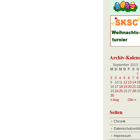
Archiv-Kalen
September 2013
M
D
M
D
F
S
S
1
2
3
4
5
6
7
8
9
10
11
12
13
14
1
16
17
18
19
20
21
2
23
24
25
26
27
28
2
30
« Aug
Okt »
Seiten
Chronik
Datenschutzerkl
Impressum