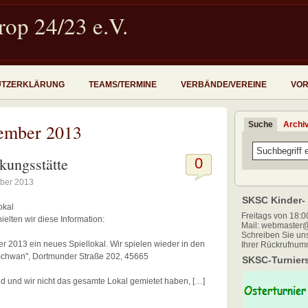
op 24/23 e.V.
UTZERKLÄRUNG
TEAMS/TERMINE
VERBÄNDE/VEREINE
VOR
Suche
Archi
tember 2013
kungsstätte
0
ber 2013
SKSC Kinder- 
okal
Freitags von 18:00
elten wir diese Information:
Mail: webmaster@
Schreiben Sie uns
r 2013 ein neues Spiellokal. Wir spielen wieder in den
Ihrer Rückrufnum
Schwan", Dortmunder Straße 202, 45665
SKSC-Turniers
ind und wir nicht das gesamte Lokal gemietet haben, […]