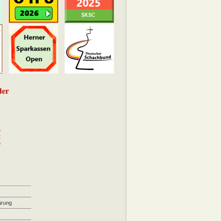
der
5
2
9
ärung