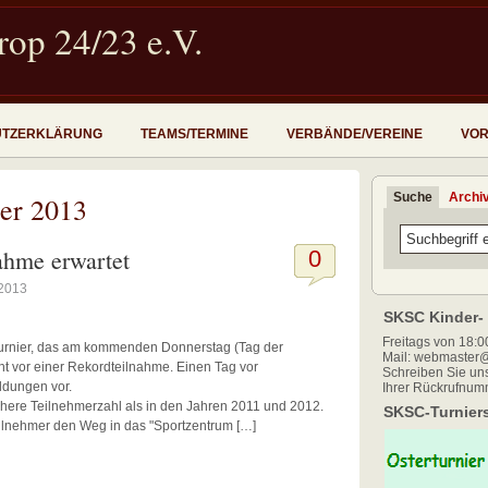
op 24/23 e.V.
UTZERKLÄRUNG
TEAMS/TERMINE
VERBÄNDE/VEREINE
VOR
Suche
Archi
er 2013
ahme erwartet
0
 2013
SKSC Kinder- 
Freitags von 18:00
Turnier, das am kommenden Donnerstag (Tag der
Mail: webmaster@
ht vor einer Rekordteilnahme. Einen Tag vor
Schreiben Sie uns
ldungen vor.
Ihrer Rückrufnum
höhere Teilnehmerzahl als in den Jahren 2011 und 2012.
SKSC-Turniers
ilnehmer den Weg in das "Sportzentrum […]