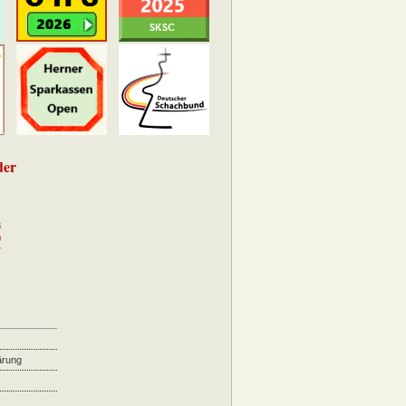
der
3
0
7
ärung