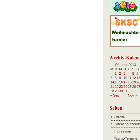
Archiv-Kalen
Oktober 2013
M
D
M
D
F
S
S
1
2
3
4
5
6
7
8
9
10
11
12
1
14
15
16
17
18
19
2
21
22
23
24
25
26
2
28
29
30
31
« Sep
Nov »
Seiten
Chronik
Datenschutzerkl
Impressum
Teams/Termine