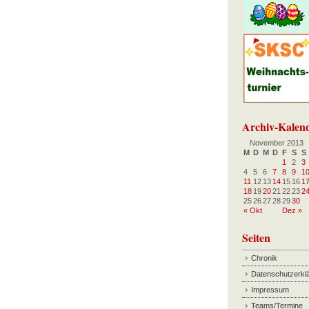
Archiv-Kalen
November 2013
M
D
M
D
F
S
S
1
2
3
4
5
6
7
8
9
1
11
12
13
14
15
16
1
18
19
20
21
22
23
2
25
26
27
28
29
30
« Okt
Dez »
Seiten
Chronik
Datenschutzerkl
Impressum
Teams/Termine