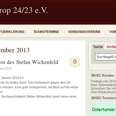
op 24/23 e.V.
UTZERKLÄRUNG
TEAMS/TERMINE
VERBÄNDE/VEREINE
VOR
Suche
Archi
ember 2013
son des Stefan Wickenfeld
0
ber 2013
SKSC Kinder- 
, Saison 2012/13
Freitags von 18:00
e ihr drittes Spiel. Das Kellerduell gegen den SK
Mail: webmaster@
erden. Eine gute Gelegenheit, mit Blick auf die letzte
Schreiben Sie uns
en.
Ihrer Rückrufnum
Nachwuchstalent Stefan Wickenfeld spielt seine erste
SKSC-Turniers