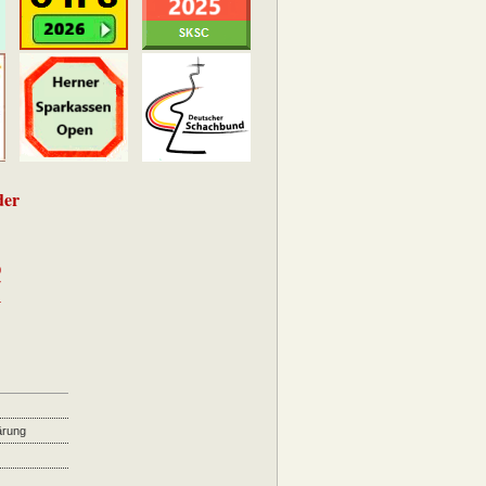
der
0
7
4
ärung