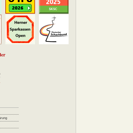
der
0
7
4
ärung