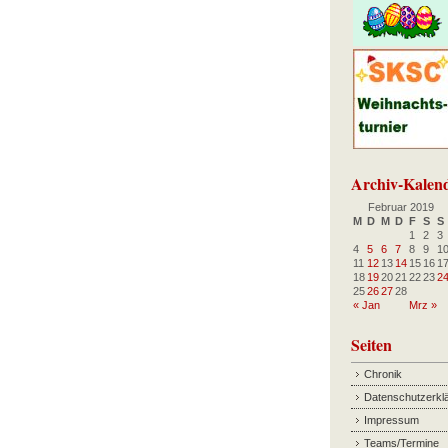
Archiv-Kalen
Februar 2019
M
D
M
D
F
S
S
1
2
3
4
5
6
7
8
9
1
11
12
13
14
15
16
1
18
19
20
21
22
23
2
25
26
27
28
« Jan
Mrz »
Seiten
Chronik
Datenschutzerkl
Impressum
Teams/Termine