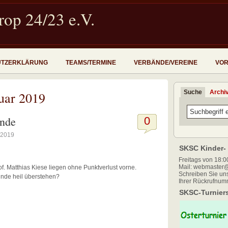
op 24/23 e.V.
UTZERKLÄRUNG
TEAMS/TERMINE
VERBÄNDE/VEREINE
VOR
Suche
Archi
uar 2019
unde
0
 2019
SKSC Kinder- 
Freitags von 18:00
Mail: webmaster@
. Matthias Kiese liegen ohne Punktverlust vorne.
Schreiben Sie uns
unde heil überstehen?
Ihrer Rückrufnum
SKSC-Turniers