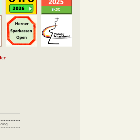
der
6
3
ärung