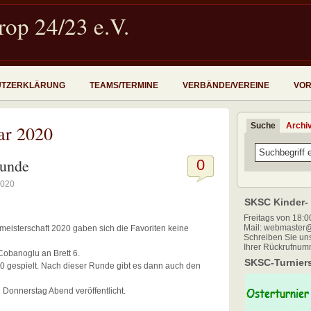
op 24/23 e.V.
UTZERKLÄRUNG
TEAMS/TERMINE
VERBÄNDE/VEREINE
VOR
Suche
Archi
ar 2020
Runde
0
2020
SKSC Kinder- 
Freitags von 18:00
Mail: webmaster@
meisterschaft 2020 gaben sich die Favoriten keine
Schreiben Sie uns
Ihrer Rückrufnum
Cobanoglu an Brett 6.
SKSC-Turniers
0 gespielt. Nach dieser Runde gibt es dann auch den
Donnerstag Abend veröffentlicht.