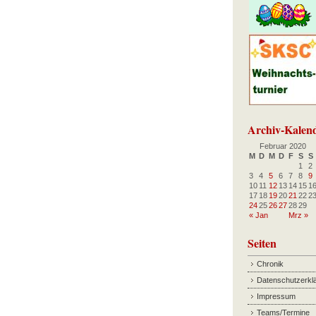
Archiv-Kalen
Februar 2020
M
D
M
D
F
S
S
1
2
3
4
5
6
7
8
9
10
11
12
13
14
15
1
17
18
19
20
21
22
2
24
25
26
27
28
29
« Jan
Mrz »
Seiten
Chronik
Datenschutzerkl
Impressum
Teams/Termine