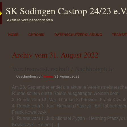
SK Sodingen Castrop 24/23 e.V
Aktuelle Vereinsnachrichten
HOME
CHRONIK
DATENSCHUTZERKLÄRUNG
TEAMS/
Archiv vom 31. August 2022
Vereinsmeisterschaft / Nachholspiele
Geschrieben von
framu
31. August 2022
Am 23. September endet die aktuelle Vereinsmeisterschaft
Runde sollten diese Spiele ausgetragen worden sein.
3. Runde vom 13. Mai: Thomas Schriewer - Frank Kowalc
4. Runde vom 3. Juni: Henning Ptaszyk - Edi Ribbeheger
Frank Kowalczyk.
6. Runde vom 1. Juli: Michael Zygan - Henning Ptaszyk 
Kowalczyk - Reiner […]