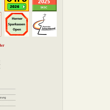
der
2
9
6
ärung