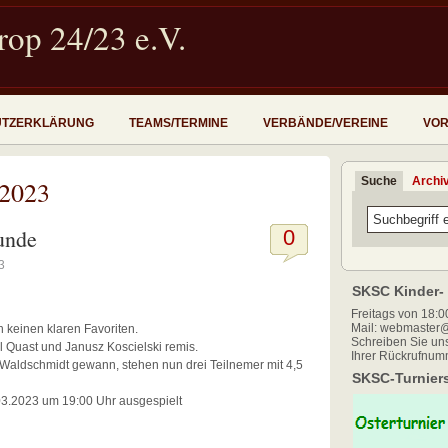
op 24/23 e.V.
UTZERKLÄRUNG
TEAMS/TERMINE
VERBÄNDE/VEREINE
VOR
Suche
Archi
 2023
unde
0
3
SKSC Kinder- 
Freitags von 18:00
Mail: webmaster@
 keinen klaren Favoriten.
Schreiben Sie uns
l Quast und Janusz Koscielski remis.
Ihrer Rückrufnum
 Waldschmidt gewann, stehen nun drei Teilnemer mit 4,5
SKSC-Turniers
3.2023 um 19:00 Uhr ausgespielt