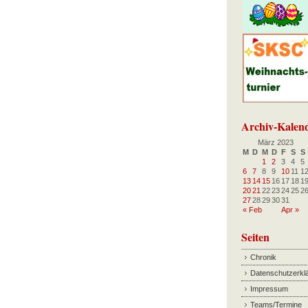
Archiv-Kalen
März 2023
M
D
M
D
F
S
S
1
2
3
4
5
6
7
8
9
10
11
1
13
14
15
16
17
18
1
20
21
22
23
24
25
2
27
28
29
30
31
« Feb
Apr »
Seiten
Chronik
Datenschutzerkl
Impressum
Teams/Termine