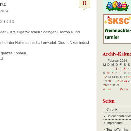
rte
0
 2024
: 3,5:2,5
 der 2. Kreisliga zwischen Sodingen/Castrop 4 und
enheit der Heimmannschaft erwartet. Dies ließ zumindest
Archiv-Kalen
hr ganzes Können.
…]
Februar 2024
M
D
M
D
F
S
S
1
2
3
4
5
6
7
8
9
10
11
12
13
14
15
16
17
1
19
20
21
22
23
24
2
26
27
28
29
« Jan
Mrz »
Seiten
Chronik
Datenschutzerkl
Impressum
Teams/Termine