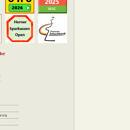
der
8
5
ärung