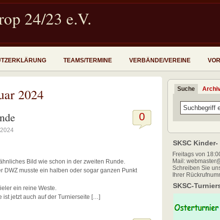
op 24/23 e.V.
UTZERKLÄRUNG
TEAMS/TERMINE
VERBÄNDE/VEREINE
VOR
Suche
Archi
uar 2024
unde
0
 2024
SKSC Kinder- 
Freitags von 18:00
Mail: webmaster@
 ähnliches Bild wie schon in der zweiten Runde.
Schreiben Sie uns
rer DWZ musste ein halben oder sogar ganzen Punkt
Ihrer Rückrufnum
SKSC-Turniers
ler ein reine Weste.
ist jetzt auch auf der Turnierseite […]