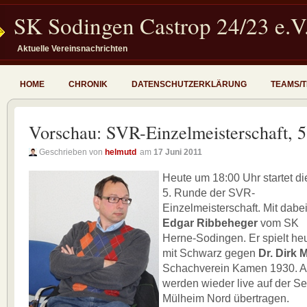
SK Sodingen Castrop 24/23 e.V
Aktuelle Vereinsnachrichten
HOME
CHRONIK
DATENSCHUTZERKLÄRUNG
TEAMS/
Vorschau: SVR-Einzelmeisterschaft, 
Geschrieben von
helmutd
am
17 Juni 2011
Heute um 18:00 Uhr startet di
5. Runde der SVR-
Einzelmeisterschaft. Mit dabe
Edgar Ribbeheger
vom SK
Herne-Sodingen. Er spielt he
mit Schwarz gegen
Dr. Dirk 
Schachverein Kamen 1930. Al
werden wieder live auf der S
Mülheim Nord übertragen.