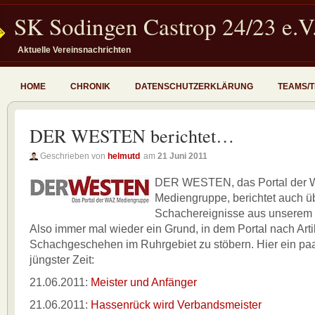
SK Sodingen Castrop 24/23 e.V
Aktuelle Vereinsnachrichten
HOME
CHRONIK
DATENSCHUTZERKLÄRUNG
TEAMS/
DER WESTEN berichtet…
Geschrieben von
helmutd
am
21 Juni 2011
DER WESTEN, das Portal der
Mediengruppe, berichtet auch ü
Schachereignisse aus unserem 
Also immer mal wieder ein Grund, in dem Portal nach Arti
Schachgeschehen im Ruhrgebiet zu stöbern. Hier ein paa
jüngster Zeit:
21.06.2011:
Meister und Anfänger
21.06.2011:
Hassenrück wird Verbandsmeister