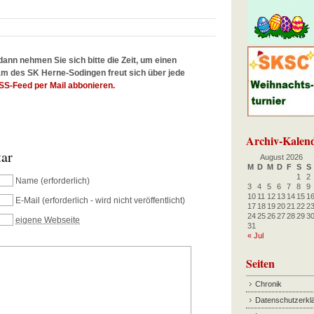
dann nehmen Sie sich bitte die Zeit, um einen
m des SK Herne-Sodingen freut sich über jede
SS-Feed per Mail abbonieren.
Archiv-Kalen
tar
August 2026
M
D
M
D
F
S
S
1
2
Name
(erforderlich)
3
4
5
6
7
8
9
10
11
12
13
14
15
1
E-Mail
(erforderlich - wird nicht veröffentlicht)
17
18
19
20
21
22
2
24
25
26
27
28
29
3
eigene Webseite
31
« Jul
Seiten
Chronik
Datenschutzerkl