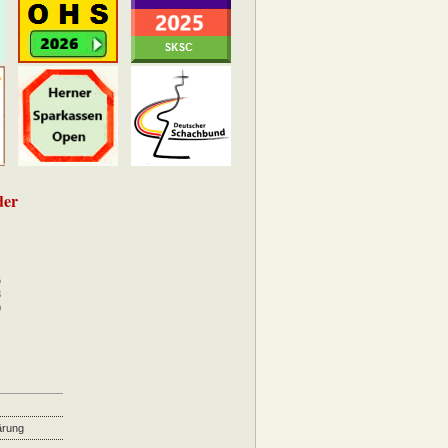
der
6
3
0
ärung