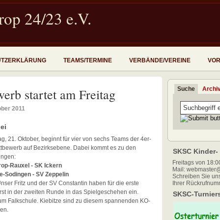
op 24/23 e.V.
UTZERKLÄRUNG
TEAMS/TERMINE
VERBÄNDE/VEREINE
VOR
Suche
Archi
erb startet am Freitag
ober 2011
ei
g, 21. Oktober, beginnt für vier von sechs Teams der 4er-
tbewerb auf Bezirksebene. Dabei kommt es zu den
SKSC Kinder- 
ngen:
Freitags von 18:00
op-Rauxel - SK Ickern
Mail: webmaster@
-Sodingen - SV Zeppelin
Schreiben Sie uns
nser Fritz und der SV Constantin haben für die erste
Ihrer Rückrufnum
rst in der zweiten Runde in das Spielgeschehen ein.
SKSC-Turniers
rum Falkschule. Kiebitze sind zu diesem spannenden KO-
en.