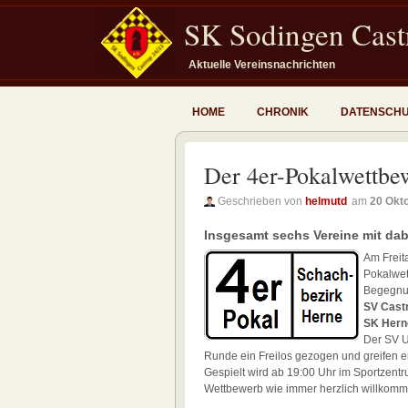
SK Sodingen Castr
Aktuelle Vereinsnachrichten
HOME
CHRONIK
DATENSCH
Der 4er-Pokalwettbew
Geschrieben von
helmutd
am
20 Okt
Insgesamt sechs Vereine mit dab
Am Freita
Pokalwet
Begegnu
SV Castr
SK Herne
Der SV U
Runde ein Freilos gezogen und greifen e
Gespielt wird ab 19:00 Uhr im Sportzent
Wettbewerb wie immer herzlich willkomm