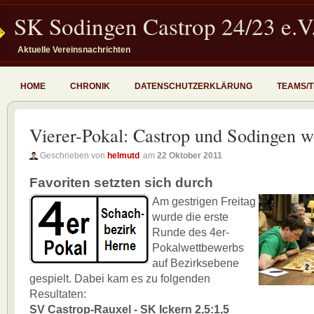
SK Sodingen Castrop 24/23 e.V
Aktuelle Vereinsnachrichten
HOME
CHRONIK
DATENSCHUTZERKLÄRUNG
TEAMS/
Vierer-Pokal: Castrop und Sodingen w
Geschrieben von
helmutd
am
22 Oktober 2011
Favoriten setzten sich durch
Am gestrigen Freitag
wurde die erste
Runde des 4er-
Pokalwettbewerbs
auf Bezirksebene
gespielt. Dabei kam es zu folgenden
Resultaten:
SV Castrop-Rauxel - SK Ickern 2,5:1,5