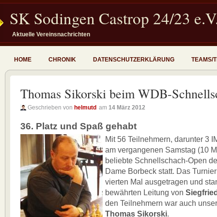
SK Sodingen Castrop 24/23 e.V
Aktuelle Vereinsnachrichten
HOME
CHRONIK
DATENSCHUTZERKLÄRUNG
TEAMS/
Thomas Sikorski beim WDB-Schnell
Geschrieben von
helmutd
am
14 März 2012
36. Platz und Spaß gehabt
Mit 56 Teilnehmern, darunter 3 I
am vergangenen Samstag (10 M
beliebte Schnellschach-Open d
Dame Borbeck statt. Das Turnie
vierten Mal ausgetragen und sta
bewährten Leitung von
Siegfrie
den Teilnehmern war auch unse
Thomas Sikorski
.