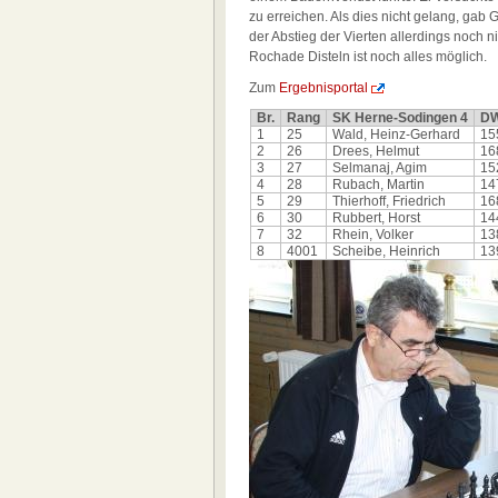
zu erreichen. Als dies nicht gelang, gab
der Abstieg der Vierten allerdings noch n
Rochade Disteln ist noch alles möglich.
Zum
Ergebnisportal
Br.
Rang
SK Herne-Sodingen 4
D
1
25
Wald, Heinz-Gerhard
15
2
26
Drees, Helmut
16
3
27
Selmanaj, Agim
15
4
28
Rubach, Martin
14
5
29
Thierhoff, Friedrich
16
6
30
Rubbert, Horst
14
7
32
Rhein, Volker
13
8
4001
Scheibe, Heinrich
13