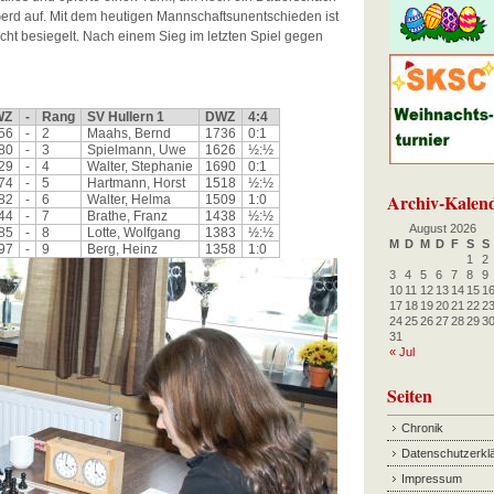
 Gerd auf. Mit dem heutigen Mannschaftsunentschieden ist
icht besiegelt. Nach einem Sieg im letzten Spiel gegen
WZ
-
Rang
SV Hullern 1
DWZ
4:4
56
-
2
Maahs, Bernd
1736
0:1
80
-
3
Spielmann, Uwe
1626
½:½
29
-
4
Walter, Stephanie
1690
0:1
74
-
5
Hartmann, Horst
1518
½:½
Archiv-Kalen
82
-
6
Walter, Helma
1509
1:0
44
-
7
Brathe, Franz
1438
½:½
August 2026
85
-
8
Lotte, Wolfgang
1383
½:½
M
D
M
D
F
S
S
97
-
9
Berg, Heinz
1358
1:0
1
2
3
4
5
6
7
8
9
10
11
12
13
14
15
1
17
18
19
20
21
22
2
24
25
26
27
28
29
3
31
« Jul
Seiten
Chronik
Datenschutzerkl
Impressum