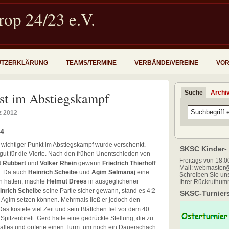
op 24/23 e.V.
UTZERKLÄRUNG
TEAMS/TERMINE
VERBÄNDE/VEREINE
VOR
Suche
Archi
ust im Abstiegskampf
z 2012
:4
 wichtiger Punkt im Abstiegskampf wurde verschenkt.
SKSC Kinder- 
 gut für die Vierte. Nach den frühen Unentschieden von
Freitags von 18:00
t Rubbert
und
Volker Rhein
gewann
Friedrich Thierhoff
Mail: webmaster@
e. Da auch
Heinrich Scheibe
und
Agim Selmanaj
eine
Schreiben Sie uns
n hatten, machte
Helmut Drees
in ausgeglichener
Ihrer Rückrufnum
inrich Scheibe
seine Partie sicher gewann, stand es 4:2
SKSC-Turniers
 Agim setzen können. Mehrmals ließ er jedoch den
as kostete viel Zeit und sein Blättchen fiel vor dem 40.
pitzenbrett. Gerd hatte eine gedrückte Stellung, die zu
e alles und opferte einen Turm, um noch ein Dauerschach