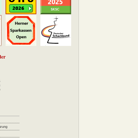
der
6
3
0
ärung