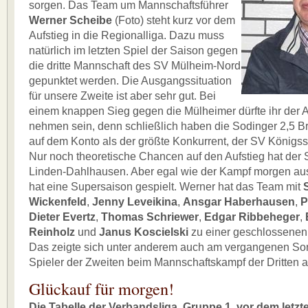
sorgen. Das Team um Mannschaftsführer
Werner Scheibe
(Foto) steht kurz vor dem
Aufstieg in die Regionalliga. Dazu muss
natürlich im letzten Spiel der Saison gegen
die dritte Mannschaft des SV Mülheim-Nord
gepunktet werden. Die Ausgangssituation
für unsere Zweite ist aber sehr gut. Bei
einem knappen Sieg gegen die Mülheimer dürfte ihr der Au
nehmen sein, denn schließlich haben die Sodinger 2,5 B
auf dem Konto als der größte Konkurrent, der SV Königs
Nur noch theoretische Chancen auf den Aufstieg hat de
Linden-Dahlhausen. Aber egal wie der Kampf morgen aus
hat eine Supersaison gespielt. Werner hat das Team mit
Wickenfeld
,
Jenny Leveikina
,
Ansgar Haberhausen
,
P
Dieter Evertz
,
Thomas Schriewer
,
Edgar Ribbeheger
,
Reinholz
und
Janus Koscielski
zu einer geschlossenen 
Das zeigte sich unter anderem auch am vergangenen Son
Spieler der Zweiten beim Mannschaftskampf der Dritten
Glückauf für morgen!
Die Tabelle der Verbandsliga, Gruppe 1, vor dem letzt