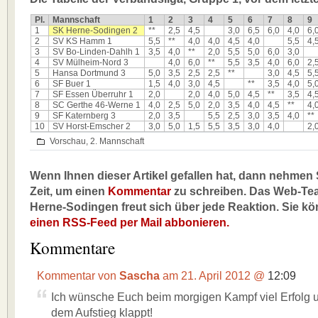
Pl.
Mannschaft
1
2
3
4
5
6
7
8
9
1
SK Herne-Sodingen 2
**
2,5
4,5
3,0
6,5
6,0
4,0
6,
2
SV KS Hamm 1
5,5
**
4,0
4,0
4,5
4,0
5,5
4,
3
SV Bo-Linden-Dahlh 1
3,5
4,0
**
2,0
5,5
5,0
6,0
3,0
4
SV Mülheim-Nord 3
4,0
6,0
**
5,5
3,5
4,0
6,0
2,
5
Hansa Dortmund 3
5,0
3,5
2,5
2,5
**
3,0
4,5
5,
6
SF Buer 1
1,5
4,0
3,0
4,5
**
3,5
4,0
5,
7
SF Essen Überruhr 1
2,0
2,0
4,0
5,0
4,5
**
3,5
4,
8
SC Gerthe 46-Werne 1
4,0
2,5
5,0
2,0
3,5
4,0
4,5
**
4,
9
SF Katernberg 3
2,0
3,5
5,5
2,5
3,0
3,5
4,0
**
10
SV Horst-Emscher 2
3,0
5,0
1,5
5,5
3,5
3,0
4,0
2,
Vorschau
,
2. Mannschaft
Wenn Ihnen dieser Artikel gefallen hat, dann nehmen S
Zeit, um einen
Kommentar
zu schreiben. Das Web-Te
Herne-Sodingen freut sich über jede Reaktion. Sie k
einen RSS-Feed per Mail abbonieren.
Kommentare
Kommentar von
Sascha
am 21. April 2012 @
12:09
Ich wünsche Euch beim morgigen Kampf viel Erfolg u
dem Aufstieg klappt!