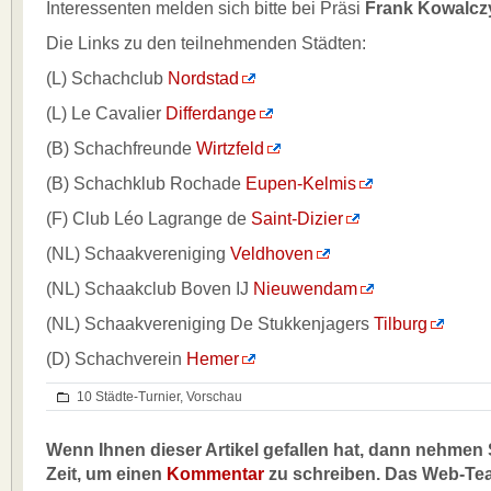
Interessenten melden sich bitte bei Präsi
Frank Kowalcz
Die Links zu den teilnehmenden Städten:
(L) Schachclub
Nordstad
(L) Le Cavalier
Differdange
(B) Schachfreunde
Wirtzfeld
(B) Schachklub Rochade
Eupen-Kelmis
(F) Club Léo Lagrange de
Saint-Dizier
(NL) Schaakvereniging
Veldhoven
(NL) Schaakclub Boven IJ
Nieuwendam
(NL) Schaakvereniging De Stukkenjagers
Tilburg
(D) Schachverein
Hemer
10 Städte-Turnier
,
Vorschau
Wenn Ihnen dieser Artikel gefallen hat, dann nehmen S
Zeit, um einen
Kommentar
zu schreiben. Das Web-Te