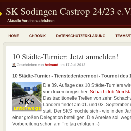
SK Sodingen Castrop 24/23 e.V
Aktuelle Vereinsnachrichten
HOME
CHRONIK
DATENSCHUTZERKLÄRUNG
TEAMS/
10 Städte-Turnier: Jetzt anmelden!
Geschrieben von
helmutd
am
17 Juli 2012
10 Städte-Turnier - Tienstedentoernooi - Tournoi des 1
Die 39. Auflage des 10 Städte-Turniers wi
vom luxemburgischen
Schachclub Nordst
Das traditionelle Treffen von zehn Schach
Ländern findet am 01. und 02. September 
statt. Der SKS möchte sich - wie in den Jah
einer großen Delegation beteiligen. Die Anreise soll we
Vorbereitung schon am Freitag erfolgen ;-).