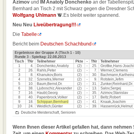
Azimov
und
IM Anatoly Donchenko
an der Tabellenspit
Bernhard an Tisch 2 mit Schwarz gegen die Dresdner S
Wolfgang Uhlmann
.Es bleibt weiter spannend.
Neu Neu
Liveübertragung!!!
Die
Tabelle
Bericht beim
Deutschen Schachbund
Ergebnisse der Gruppe A (Tisch 1 - 10)
Runde 3 - Spieltag: 22.08.2013
Tisch
TNr
Teilnehmer
Pkte
-
TNr
Teilnehmer
1
4.
Donchenko,Anatoly
(2)
-
25.
Grottke,Hans-Joach
2
26.
Rahls,Peter
(2)
-
7.
Werner,Clemens
3
8.
Khanukov,Boris
(2)
-
30.
Bachmann,Karlhein
4
32.
Szenetra,Werner
(2)
-
9.
Rotstein,Jefim
5
10.
Baum,Bernd,Dr.
(2)
-
31.
Zunker,Reinhard,Dr.
6
38.
Ljuboschiz,Alexander
(2)
-
13.
Salov,Sergej
7
16.
Haubt,Georg
(2)
-
35.
Azimov,Stanislav
8
40.
Papenbrock,Volker
(2)
-
17.
Beltz,Robert
9
18.
Schippan,Bernhard
(2)
-
41.
Knaak,Joachim
10
24.
Weidlich,Günter
(2)
-
39.
Hassenrück,Helmut
Deutsche Meisterschaft
,
Senioren
Wenn Ihnen dieser Artikel gefallen hat, dann nehmen S
Zeit, um einen
Kommentar
zu schreiben. Das Web-Te