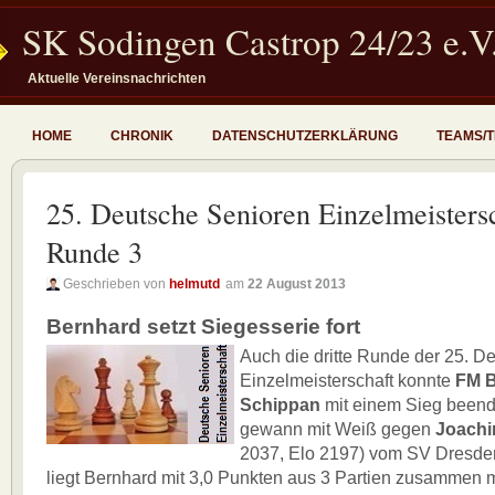
SK Sodingen Castrop 24/23 e.V
Aktuelle Vereinsnachrichten
HOME
CHRONIK
DATENSCHUTZERKLÄRUNG
TEAMS/
25. Deutsche Senioren Einzelmeistersc
Runde 3
Geschrieben von
helmutd
am
22 August 2013
Bernhard setzt Siegesserie fort
Auch die dritte Runde der 25. D
Einzelmeisterschaft konnte
FM B
Schippan
mit einem Sieg beend
gewann mit Weiß gegen
Joach
2037, Elo 2197) vom SV Dresd
liegt Bernhard mit 3,0 Punkten aus 3 Partien zusammen 