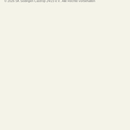
© 2026 SK Sodingen Castrop 24/23 e.V.. Alle Rechte vorbehalten