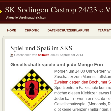
SK Sodingen Castrop 24/23 e.V
Aktuelle Vereinsnachrichten
HOME
CHRONIK
DATENSCHUTZERKLÄRUNG
TEAMS/
Spiel und Spaß im SKS
Geschrieben von
helmutd
am
21 September 2013
Gesellschaftsspiele und jede Menge Fun
Morgen um 14:00 Uhr werden wi
Zuschauer zum Mannschaftska
Zweiten gegen den Bochumer 
Sportzentrum Falkschule komm
möchte diesen Kiebitzen etwas 
Jeder kann - wenn er möchte - e
Gesellschaftsspiel (Monopoly, 
gibt keine Grenzen) mitbringen. 