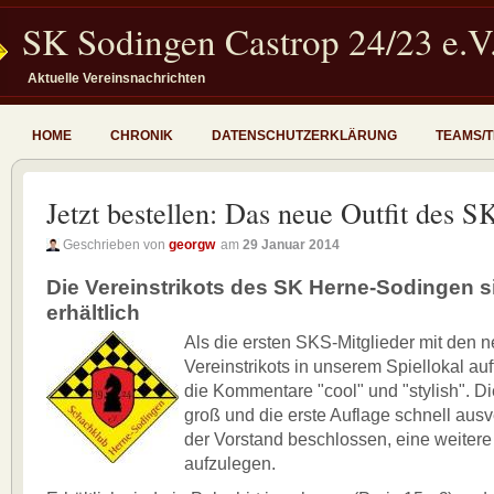
SK Sodingen Castrop 24/23 e.V
Aktuelle Vereinsnachrichten
HOME
CHRONIK
DATENSCHUTZERKLÄRUNG
TEAMS/
Jetzt bestellen: Das neue Outfit des S
Geschrieben von
georgw
am
29 Januar 2014
Die Vereinstrikots des SK Herne-Sodingen s
erhältlich
Als die ersten SKS-Mitglieder mit den 
Vereinstrikots in unserem Spiellokal au
die Kommentare "cool" und "stylish". D
groß und die erste Auflage schnell ausv
der Vorstand beschlossen, eine weitere
aufzulegen.