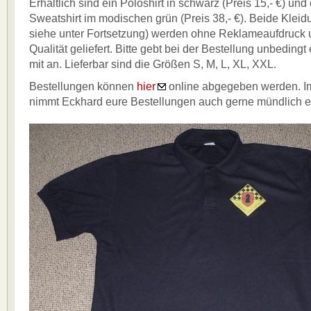
Erhältlich sind ein Poloshirt in schwarz (Preis 15,- €) un
Sweatshirt im modischen grün (Preis 38,- €). Beide Klei
siehe unter Fortsetzung) werden ohne Reklameaufdruck u
Qualität geliefert. Bitte gebt bei der Bestellung unbeding
mit an. Lieferbar sind die Größen S, M, L, XL, XXL.
Bestellungen können
hier
online abgegeben werden. Im
nimmt Eckhard eure Bestellungen auch gerne mündlich 