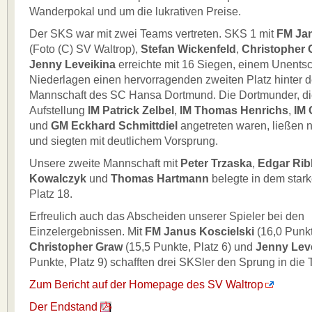
Wanderpokal und um die lukrativen Preise.
Der SKS war mit zwei Teams vertreten. SKS 1 mit
FM Jan
(Foto (C) SV Waltrop),
Stefan Wickenfeld
,
Christopher 
Jenny Leveikina
erreichte mit 16 Siegen, einem Unents
Niederlagen einen hervorragenden zweiten Platz hinter de
Mannschaft des SC Hansa Dortmund. Die Dortmunder, die
Aufstellung
IM Patrick Zelbel
,
IM Thomas Henrichs
,
IM 
und
GM Eckhard Schmittdiel
angetreten waren, ließen 
und siegten mit deutlichem Vorsprung.
Unsere zweite Mannschaft mit
Peter Trzaska
,
Edgar Ri
Kowalczyk
und
Thomas Hartmann
belegte in dem star
Platz 18.
Erfreulich auch das Abscheiden unserer Spieler bei den
Einzelergebnissen. Mit
FM Janus Koscielski
(16,0 Punkt
Christopher Graw
(15,5 Punkte, Platz 6) und
Jenny Lev
Punkte, Platz 9) schafften drei SKSler den Sprung in die 
Zum Bericht auf der Homepage des SV Waltrop
Der Endstand