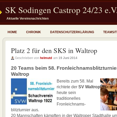
SK Sodingen Castrop 24/23 e.V
Aktuelle Vereinsnachrichten
HOME
CHRONIK
DATENSCHUTZERKLÄRUNG
TEAMS/
Platz 2 für den SKS in Waltrop
Geschrieben von
helmutd
am
19 Juni 2014
20 Teams beim 58. Fronleichnamsblitzturnie
Waltrop
Bereits zum 58. Mal
richtete der
SV Waltrop
heute sein
traditionelles
Fronleichnams-
blitzturnier aus.
20 Mannschaften kämpften in der Waltroper Stadthalle u