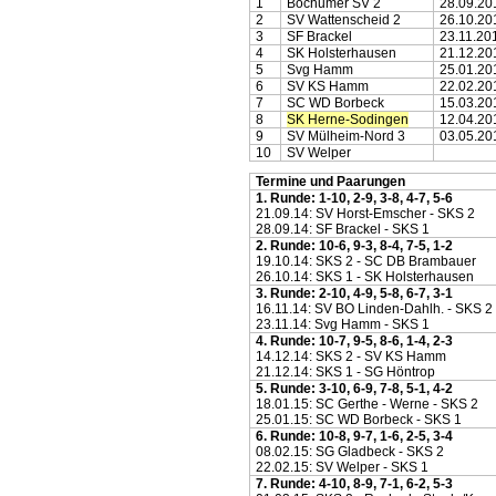
1
Bochumer SV 2
28.09.20
2
SV Wattenscheid 2
26.10.20
3
SF Brackel
23.11.20
4
SK Holsterhausen
21.12.20
5
Svg Hamm
25.01.20
6
SV KS Hamm
22.02.20
7
SC WD Borbeck
15.03.20
8
SK Herne-Sodingen
12.04.20
9
SV Mülheim-Nord 3
03.05.20
10
SV Welper
Termine und Paarungen
1. Runde: 1-10, 2-9, 3-8, 4-7, 5-6
21.09.14: SV Horst-Emscher - SKS 2
28.09.14: SF Brackel - SKS 1
2. Runde: 10-6, 9-3, 8-4, 7-5, 1-2
19.10.14: SKS 2 - SC DB Brambauer
26.10.14: SKS 1 - SK Holsterhausen
3. Runde: 2-10, 4-9, 5-8, 6-7, 3-1
16.11.14: SV BO Linden-Dahlh. - SKS 2
23.11.14: Svg Hamm - SKS 1
4. Runde: 10-7, 9-5, 8-6, 1-4, 2-3
14.12.14: SKS 2 - SV KS Hamm
21.12.14: SKS 1 - SG Höntrop
5. Runde: 3-10, 6-9, 7-8, 5-1, 4-2
18.01.15: SC Gerthe - Werne - SKS 2
25.01.15: SC WD Borbeck - SKS 1
6. Runde: 10-8, 9-7, 1-6, 2-5, 3-4
08.02.15: SG Gladbeck - SKS 2
22.02.15: SV Welper - SKS 1
7. Runde: 4-10, 8-9, 7-1, 6-2, 5-3