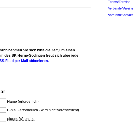
Teams/Termine
Verbände/Verein
Vorstand/Kontakt
dann nehmen Sie sich bitte die Zeit, um einen
m des SK Herne-Sodingen freut sich über jede
SS-Feed per Mail abbonieren.
tar
Name
(erforderlich)
E-Mail
(erforderlich - wird nicht veröffentlicht)
eigene Webseite