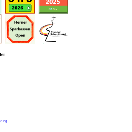
der
6
3
0
ärung