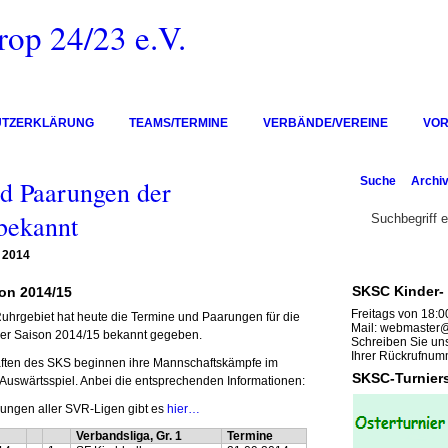
op 24/23 e.V.
UTZERKLÄRUNG
TEAMS/TERMINE
VERBÄNDE/VEREINE
VOR
Suche
Archi
d Paarungen der
bekannt
 2014
SKSC Kinder- 
on 2014/15
Freitags von 18:00
hrgebiet hat heute die Termine und Paarungen für die
Mail: webmaster@
er Saison 2014/15 bekannt gegeben.
Schreiben Sie uns
Ihrer Rückrufnum
ften des SKS beginnen ihre Mannschaftskämpfe im
SKSC-Turniers
Auswärtsspiel. Anbei die entsprechenden Informationen:
ungen aller SVR-Ligen gibt es
hier…
Verbandsliga, Gr. 1
Termine