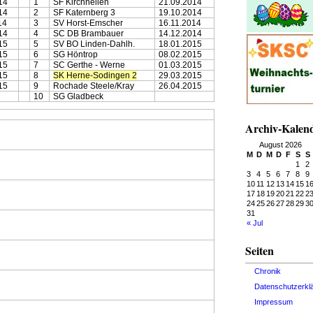
14
1
SF Kirchhellen
21.09.2014
14
2
SF Katernberg 3
19.10.2014
14
3
SV Horst-Emscher
16.11.2014
14
4
SC DB Brambauer
14.12.2014
15
5
SV BO Linden-Dahlh.
18.01.2015
15
6
SG Höntrop
08.02.2015
15
7
SC Gerthe - Werne
01.03.2015
15
8
SK Herne-Sodingen 2
29.03.2015
15
9
Rochade Steele/Kray
26.04.2015
10
SG Gladbeck
Archiv-Kalen
August 2026
M
D
M
D
F
S
S
1
2
3
4
5
6
7
8
9
10
11
12
13
14
15
1
17
18
19
20
21
22
2
24
25
26
27
28
29
3
31
« Jul
Seiten
Chronik
Datenschutzerkl
Impressum