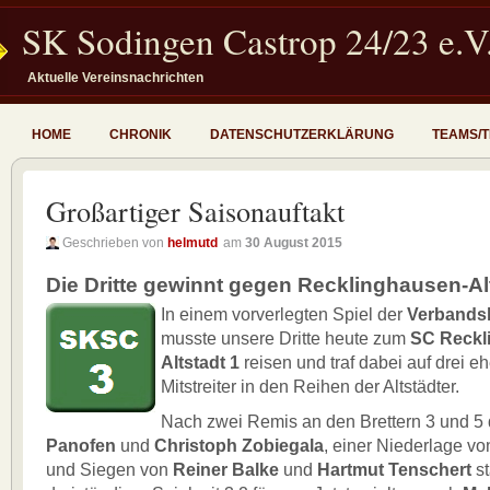
SK Sodingen Castrop 24/23 e.V
Aktuelle Vereinsnachrichten
HOME
CHRONIK
DATENSCHUTZERKLÄRUNG
TEAMS/
Großartiger Saisonauftakt
Geschrieben von
helmutd
am
30 August 2015
Die Dritte gewinnt gegen Recklinghausen-Alt
In einem vorverlegten Spiel der
Verbandsk
musste unsere Dritte heute zum
SC Reckl
Altstadt 1
reisen und traf dabei auf drei e
Mitstreiter in den Reihen der Altstädter.
Nach zwei Remis an den Brettern 3 und 5
Panofen
und
Christoph Zobiegala
, einer Niederlage v
und Siegen von
Reiner Balke
und
Hartmut Tenschert
st