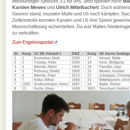
dreistündiger Spielzeit 3:2 für uns. Jetzt spielten noch
Mal
Karsten Mewes
und
Ulrich Mittelbachert
. Doch während
Gewinn stand, mussten Malte und Uli noch kämpfen. Nac
Zeitkontrolle konnten Karsten und Uli ihre Spiele gewin
Mannschaftssieg sicherstellen. Da war Maltes Niederlage 
zu verkraften.
Zum Ergebnisportal
Br.
Rang
SC RE Altstadt 1
DWZ
-
Rang
SK Herne-Sodinge
1
1
Kusnetsov, Mark
2086
-
17
Hessel, Malte
2
2
Trzaska, Peter
2056
-
18
Kock, Wolfgang
3
4
Wernitz, Albert
1964
-
19
Panofen, Ingo
4
5
Rohovoy, Dmitrij
1890
-
20
Mewes, Karsten
5
6
Wernitz, Peter
1813
-
21
Zobiegala, Christo
6
7
Kotlar, Alfred
1890
-
23
Mittelbachert, Ulric
7
1003
Grothuesmann, Heinz
1687
-
24
Balke, Reiner
8
13
Fuchs, Klaus
1408
-
3001
Tenschert, Hartmut